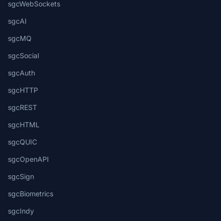
sgcWebSockets
sgcAI
sgcMQ
sgcSocial
sgcAuth
sgcHTTP
sgcREST
sgcHTML
sgcQUIC
sgcOpenAPI
sgcSign
sgcBiometrics
sgcIndy