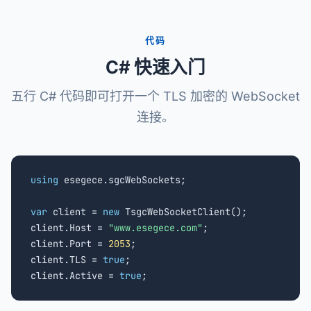
代码
C# 快速入门
五行 C# 代码即可打开一个 TLS 加密的 WebSocket
连接。
using
 esegece.sgcWebSockets;

var
 client = 
new
 TsgcWebSocketClient();

client.Host = 
"www.esegece.com"
;

client.Port = 
2053
;

client.TLS = 
true
;

client.Active = 
true
;