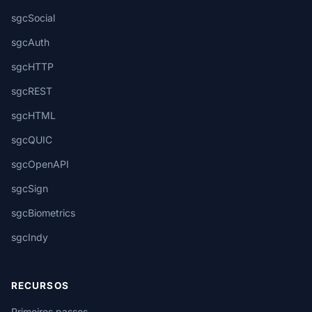
sgcSocial
sgcAuth
sgcHTTP
sgcREST
sgcHTML
sgcQUIC
sgcOpenAPI
sgcSign
sgcBiometrics
sgcIndy
RECURSOS
Primeiros passos