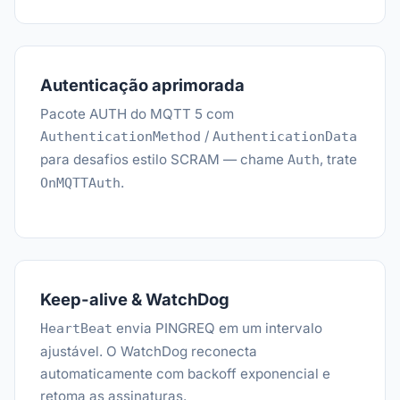
Autenticação aprimorada
Pacote AUTH do MQTT 5 com
/
AuthenticationMethod
AuthenticationData
para desafios estilo SCRAM — chame
, trate
Auth
.
OnMQTTAuth
Keep-alive & WatchDog
envia PINGREQ em um intervalo
HeartBeat
ajustável. O WatchDog reconecta
automaticamente com backoff exponencial e
retoma as assinaturas.