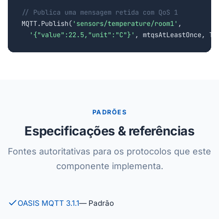
// Publica uma mensagem retida com QoS 1

MQTT.Publish(
'sensors/temperature/room1'
,

'{"value":22.5,"unit":"C"}'
, mtqsAtLeastOnce, Tr
PADRÕES
Especificações & referências
Fontes autoritativas para os protocolos que este
componente implementa.
OASIS MQTT 3.1.1
— Padrão