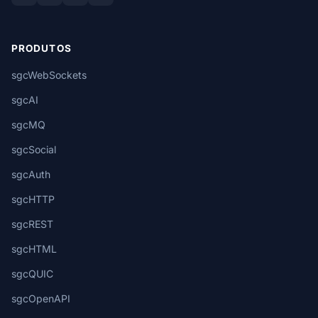
PRODUTOS
sgcWebSockets
sgcAI
sgcMQ
sgcSocial
sgcAuth
sgcHTTP
sgcREST
sgcHTML
sgcQUIC
sgcOpenAPI