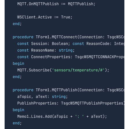
  MQTT.OnMQTTPublish := MQTTPublish;

end
;

procedure
 TForm1.MQTTConnect(Connection: TsgcWSConn
const
 Session: Boolean; 
const
 ReasonCode: Integer
const
 ReasonName: 
string
;

const
begin

  MQTT.Subscribe(
'sensors/temperature/#'
end
;

procedure
 TForm1.MQTTPublish(Connection: TsgcWSConn
  aTopic, aText: 
string
;

begin

  Memo1.Lines.Add(aTopic + 
': '
end
;
