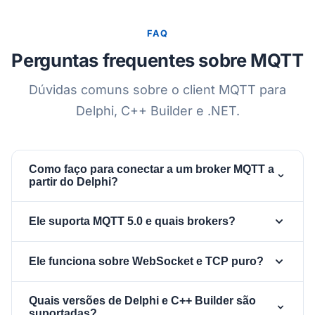
FAQ
Perguntas frequentes sobre MQTT
Dúvidas comuns sobre o client MQTT para
Delphi, C++ Builder e .NET.
Como faço para conectar a um broker MQTT a
partir do Delphi?
Crie um componente
,
TsgcWSPClient_MQTT
Ele suporta MQTT 5.0 e quais brokers?
atribua à sua propriedade
um
Client
(para MQTT sobre
TsgcWebSocketClient
Sim, é um client nativo tanto para MQTT 3.1.1
Ele funciona sobre WebSocket e TCP puro?
WebSocket) ou use o transporte MQTT TCP
quanto para MQTT 5.0, incluindo aliases de
nativo, defina Authentication, conecte
tópico, assinaturas compartilhadas,
Ambos. Atribua um
à
TsgcWebSocketClient
OnMQTTConnect e OnMQTTPublish e, em
Quais versões de Delphi e C++ Builder são
request/response, enhanced auth e toda a
propriedade
para executar MQTT sobre
Client
suportadas?