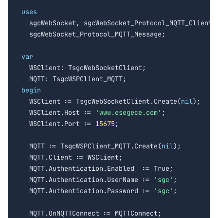
uses

  sgcWebSocket, sgcWebSocket_Protocol_MQTT_Client,

  sgcWebSocket_Protocol_MQTT_Message;

var

  WSClient: TsgcWebSocketClient;

begin

  WSClient := TsgcWebSocketClient.Create(
nil
);

  WSClient.Host := 
'www.esegece.com'
;

  WSClient.Port := 
15675
;

  MQTT := TsgcWSPClient_MQTT.Create(
nil
);

  MQTT.Client := WSClient;

  MQTT.Authentication.Enabled  := True;

  MQTT.Authentication.UserName := 
'sgc'
;

  MQTT.Authentication.Password := 
'sgc'
;

  MQTT.OnMQTTConnect := MQTTConnect;
