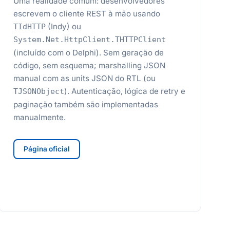
Uma realidade comum: desenvolvedores
escrevem o cliente REST à mão usando
(Indy) ou
TIdHTTP
System.Net.HttpClient.THTTPClient
(incluído com o Delphi). Sem geração de
código, sem esquema; marshalling JSON
manual com as units JSON do RTL (ou
). Autenticação, lógica de retry e
TJSONObject
paginação também são implementadas
manualmente.
Página oficial