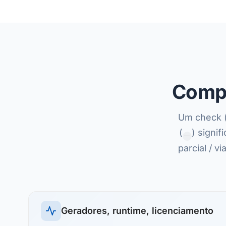
Compa
Um check 
(
) signif
—
parcial / 
Geradores, runtime, licenciamento