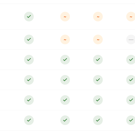
~
~
~
—
~
~