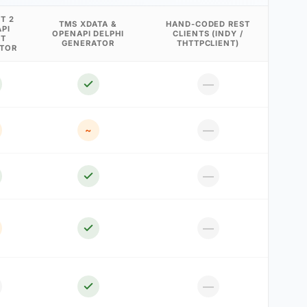
T 2
TMS XDATA &
HAND-CODED REST
PI
OPENAPI DELPHI
CLIENTS (INDY /
NT
GENERATOR
THTTPCLIENT)
TOR
—
—
~
—
—
—