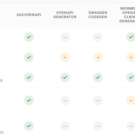
MORMO
OPENAPI
SWAGGER
OPENA
SGCOPENAPI
GENERATOR
CODEGEN
CLIE
GENERA
—
—
~
~
~
PI
—
—
~
—
—
—
oc