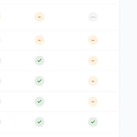
—
~
~
~
~
~
~