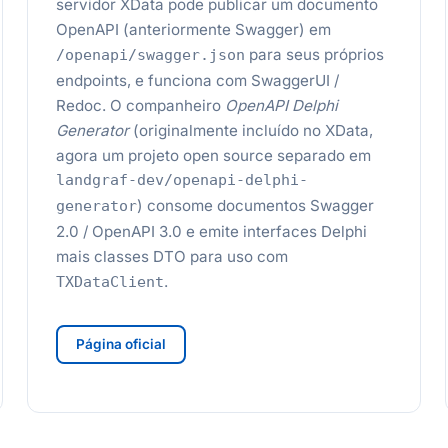
servidor XData pode publicar um documento
OpenAPI (anteriormente Swagger) em
para seus próprios
/openapi/swagger.json
endpoints, e funciona com SwaggerUI /
Redoc. O companheiro
OpenAPI Delphi
Generator
(originalmente incluído no XData,
agora um projeto open source separado em
landgraf-dev/openapi-delphi-
) consome documentos Swagger
generator
2.0 / OpenAPI 3.0 e emite interfaces Delphi
mais classes DTO para uso com
.
TXDataClient
Página oficial