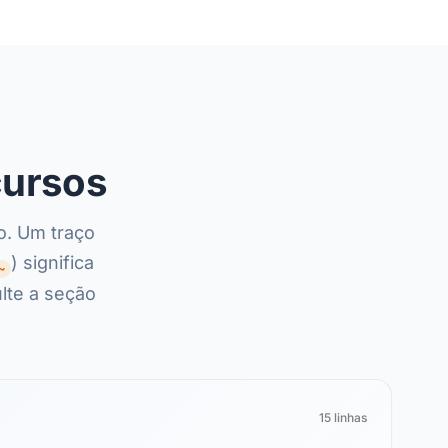
cursos
o. Um traço
) significa
~
lte a seção
15 linhas