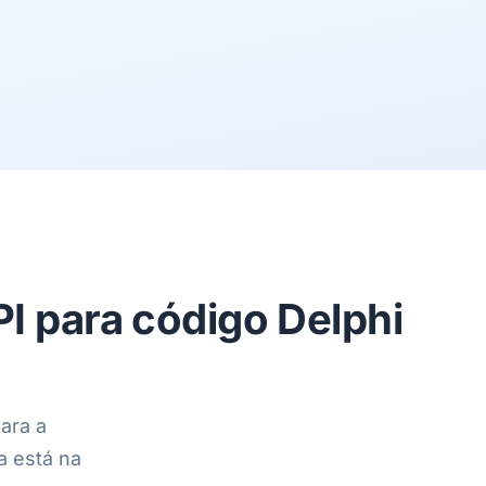
I para código Delphi
ara a
a está na