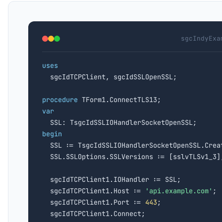
sgcIndyExa
uses

  sgcIdTCPClient, sgcIdSSLOpenSSL;

procedure
var
begin

  SSL := TsgcIdSSLIOHandlerSocketOpenSSL.Crea
  SSL.SSLOptions.SSLVersions := [sslvTLSv1_3];
  sgcIdTCPClient1.IOHandler := SSL;

  sgcIdTCPClient1.Host := 
'api.example.com'
;

  sgcIdTCPClient1.Port := 
443
;
