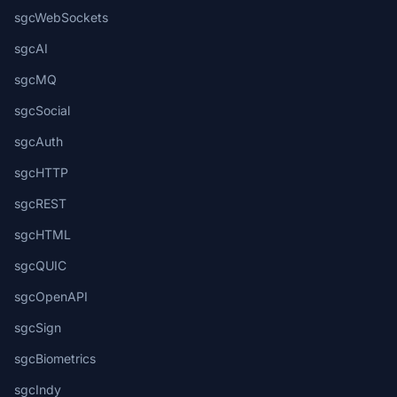
sgcWebSockets
sgcAI
sgcMQ
sgcSocial
sgcAuth
sgcHTTP
sgcREST
sgcHTML
sgcQUIC
sgcOpenAPI
sgcSign
sgcBiometrics
sgcIndy