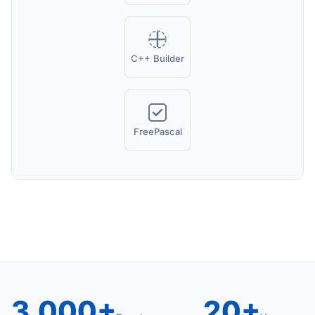
C++ Builder
FreePascal
3,000+
20+