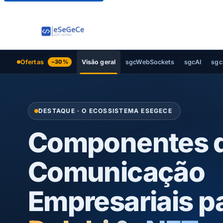
Ofertas
Visão geral
sgcWebSockets
sgcAI
sgc
−30%
DESTAQUE · O ECOSSISTEMA ESEGECE
Componentes 
Comunicação
Empresariais p