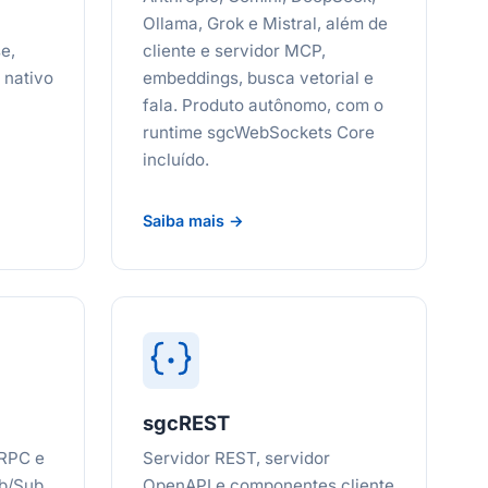
Ollama, Grok e Mistral, além de
e,
cliente e servidor MCP,
 nativo
embeddings, busca vetorial e
fala. Produto autônomo, com o
runtime sgcWebSockets Core
incluído.
Saiba mais →
sgcREST
gRPC e
Servidor REST, servidor
b/Sub,
OpenAPI e componentes cliente