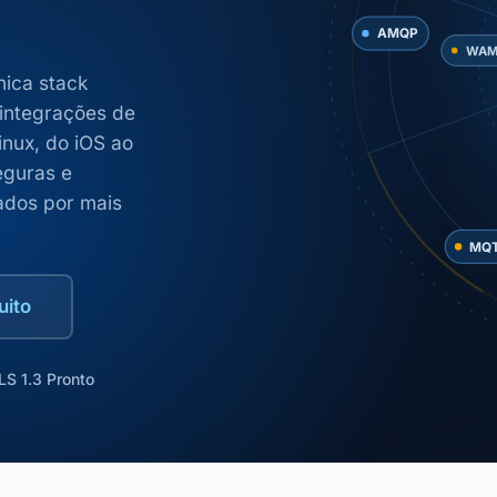
nica stack
WA
 integrações de
inux, do iOS ao
eguras e
ados por mais
MQTT
uito
LS 1.3 Pronto