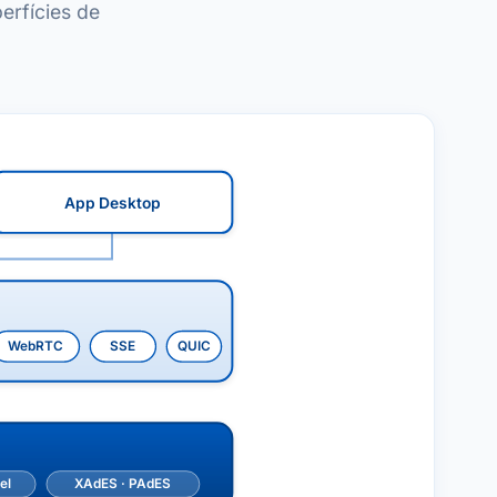
erfícies de
App Desktop
WebRTC
SSE
QUIC
el
XAdES · PAdES