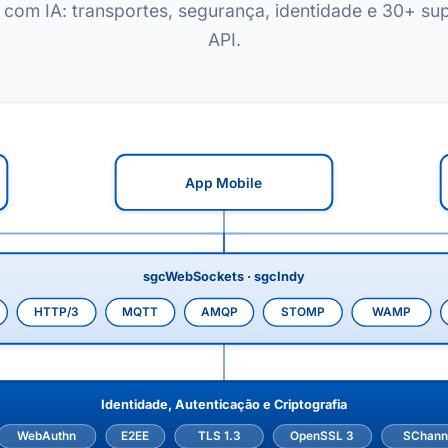
 com IA: transportes, segurança, identidade e 30+ sup
API.
App Mobile
sgcWebSockets · sgcIndy
HTTP/3
MQTT
AMQP
STOMP
WAMP
Identidade, Autenticação e Criptografia
WebAuthn
E2EE
TLS 1.3
OpenSSL 3
SChann