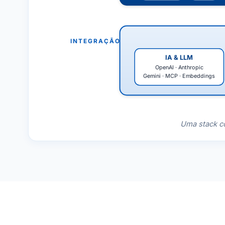
INTEGRAÇÃO
IA & LLM
OpenAI · Anthropic
Gemini · MCP · Embeddings
Uma stack co