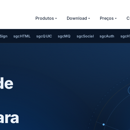
Produtos
Download
Preços
C
Sign
sgcHTML
sgcQUIC
sgcMQ
sgcSocial
sgcAuth
sgcH
de
ara
AMQP