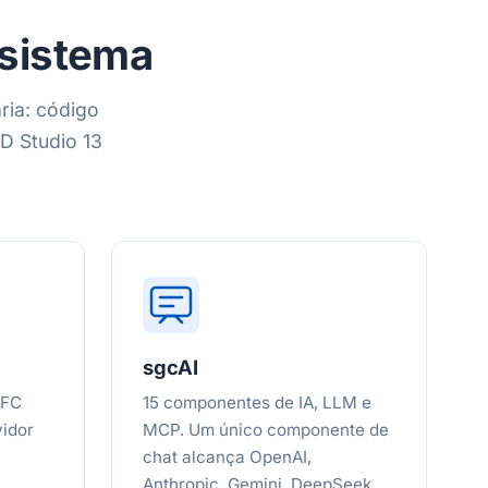
ssistema
ria: código
D Studio 13
sgcAI
RFC
15 componentes de IA, LLM e
vidor
MCP. Um único componente de
chat alcança OpenAI,
Anthropic, Gemini, DeepSeek,