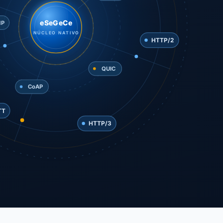
eSeGeCe
NÚCLEO NATIVO
MP
QUIC
HTTP/2
CoAP
HTTP/3