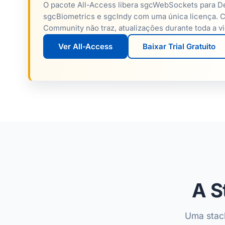
O pacote All-Access libera sgcWebSockets para D
sgcBiometrics e sgcIndy com uma única licença. C
Community não traz, atualizações durante toda a vi
Ver All-Access
Baixar Trial Gratuito
A S
Uma stack