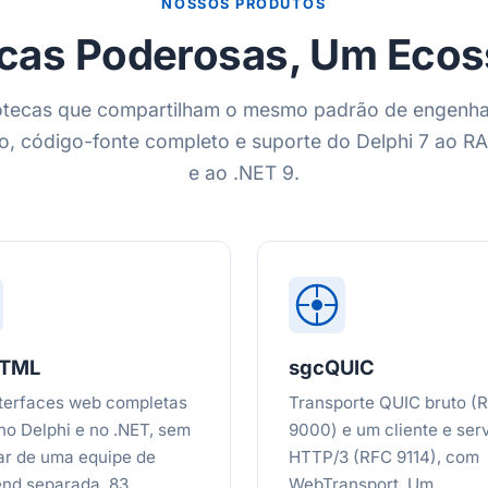
NOSSOS PRODUTOS
ecas Poderosas, Um Eco
otecas que compartilham o mesmo padrão de engenha
o, código-fonte completo e suporte do Delphi 7 ao RA
e ao .NET 9.
HTML
sgcQUIC
nterfaces web completas
Transporte QUIC bruto (
 no Delphi e no .NET, sem
9000) e um cliente e ser
ar de uma equipe de
HTTP/3 (RFC 9114), com
end separada. 83
WebTransport. Um