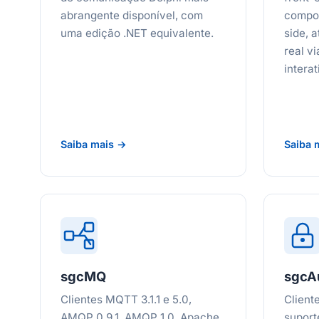
abrangente disponível, com
compo
uma edição .NET equivalente.
side, 
real v
intera
Saiba mais →
Saiba 
sgcMQ
sgcA
Clientes MQTT 3.1.1 e 5.0,
Client
AMQP 0.9.1, AMQP 1.0, Apache
suport