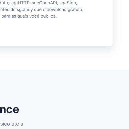
cAuth, sgcHTTP, sgcOpenAPI, sgcSign,
ontes do sgcIndy que o download gratuito
 para as quais você publica.
ance
sico até a