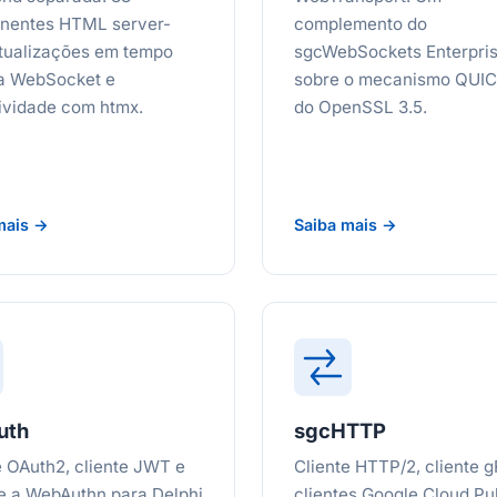
nentes HTML server-
complemento do
atualizações em tempo
sgcWebSockets Enterpris
ia WebSocket e
sobre o mecanismo QUIC
tividade com htmx.
do OpenSSL 3.5.
mais →
Saiba mais →
uth
sgcHTTP
e OAuth2, cliente JWT e
Cliente HTTP/2, cliente 
e a WebAuthn para Delphi
clientes Google Cloud Pu