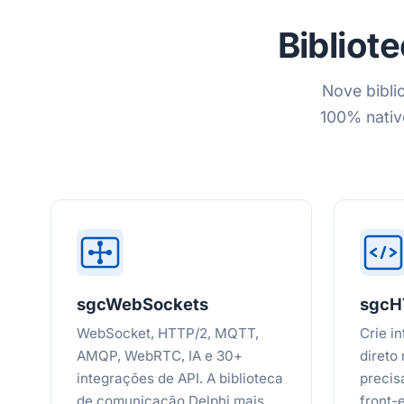
Bibliot
Nove bibli
100% nativ
sgcWebSockets
sgc
WebSocket, HTTP/2, MQTT,
Crie i
AMQP, WebRTC, IA e 30+
direto
integrações de API. A biblioteca
precis
de comunicação Delphi mais
front-