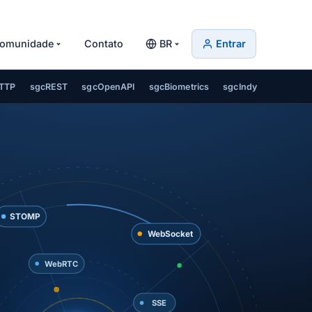
omunidade
Contato
BR
Entrar
TTP
sgcREST
sgcOpenAPI
sgcBiometrics
sgcIndy
STOMP
WebSocket
WebRTC
SSE