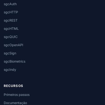
sgcAuth
sgcHTTP
sgcREST
sgcHTML
sgcQUIC
sgcOpenAPI
sgcSign
sgcBiometrics
sgcIndy
RECURSOS
Primeiros passos
Documentação