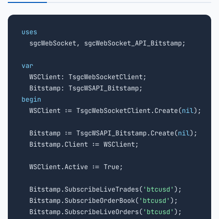
uses

  sgcWebSocket, sgcWebSocket_API_Bitstamp;

var

  WSClient: TsgcWebSocketClient;

begin

  WSClient := TsgcWebSocketClient.Create(
nil
);

  Bitstamp := TsgcWSAPI_Bitstamp.Create(
nil
);

  Bitstamp.Client := WSClient;

  WSClient.Active := True;

  Bitstamp.SubscribeLiveTrades(
'btcusd'
);

  Bitstamp.SubscribeOrderBook(
'btcusd'
);

  Bitstamp.SubscribeLiveOrders(
'btcusd'