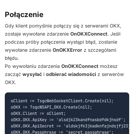
Połączenie
Gdy klient pomyślnie połączy się z serwerami OKX,
zostaje wywołane zdarzenie
OnOKXConnect
. Jeśli
podczas próby połączenia wystąpi błąd, zostanie
wywołane zdarzenie
OnOKXError
z szczegółami
błędu.
Po wywołaniu zdarzenia
OnOKXConnect
możesz
zacząć
wysyłać
i
odbierać wiadomości
z serwerów
OKX.
oClient := TsgcWebSocketClient.Create(nil);

oOKX := TsgcWSAPI_OKX.Create(nil);

oOKX.Client := oClient;

oOKX.OKX.ApiKey := 'alsdjk23kandfnasbdfdkjhsdf';

oOKX.OKX.ApiSecret := 'aldskjfk3jkadknfajndsjfj23j';
oOKX.OKX.Passphrase := 'secret_passphrase';
