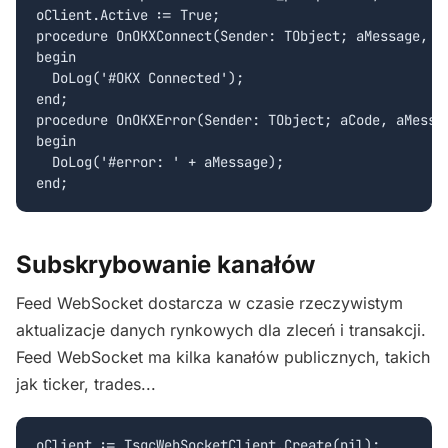
oClient.Active := True;

procedure OnOKXConnect(Sender: TObject; aMessage, aC
begin

  DoLog('#OKX Connected');

end;

procedure OnOKXError(Sender: TObject; aCode, aMessag
begin

  DoLog('#error: ' + aMessage);

Subskrybowanie kanałów
Feed WebSocket dostarcza w czasie rzeczywistym
aktualizacje danych rynkowych dla zleceń i transakcji.
Feed WebSocket ma kilka kanałów publicznych, takich
jak ticker, trades...
oClient := TsgcWebSocketClient.Create(nil);
