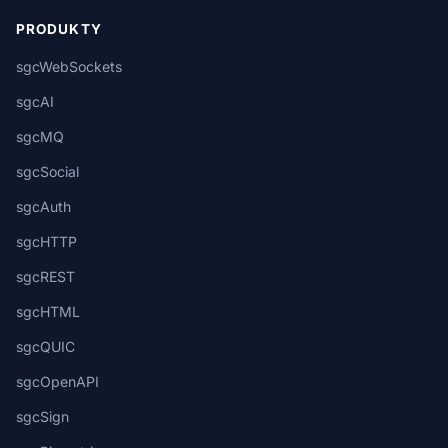
PRODUKTY
sgcWebSockets
sgcAI
sgcMQ
sgcSocial
sgcAuth
sgcHTTP
sgcREST
sgcHTML
sgcQUIC
sgcOpenAPI
sgcSign