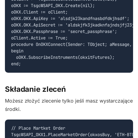
oOKX := TsgcWSAPI_OKX.Create(nil);

oOKX.Client := oClient;

oOKX.OKX.ApiKey := 'alsdjk23kandfnasbdfdkjhsdf';

oOKX.OKX.ApiSecret := 'aldskjfk3jkadknfajndsjfj23j';
oOKX.OKX.Passphrase := 'secret_passphrase';

oClient.Active := True;

procedure OnOKXConnect(Sender: TObject; aMessage, aC
begin

  oOKX.SubscribeInstruments(okxitFutures);

Składanie zleceń
Możesz złożyć zlecenie tylko jeśli masz wystarczające
środki.
// Place Martket Order

TsgcWSAPI_OKX1.PlaceMarketOrder(okxosBuy, 'ETH-BTC',