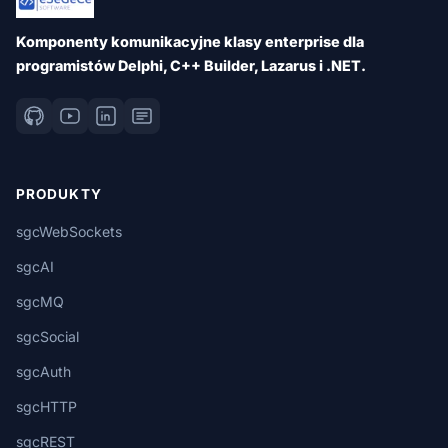
Komponenty komunikacyjne klasy enterprise dla
programistów Delphi, C++ Builder, Lazarus i .NET.
PRODUKTY
sgcWebSockets
sgcAI
sgcMQ
sgcSocial
sgcAuth
sgcHTTP
sgcREST