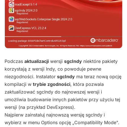
Podczas
aktualizacji
wersji
sgcIndy
niektóre pakiety
korzystają z wersji Indy, co powoduje pewne
niezgodności. Instalator
sgcIndy
ma teraz nową opcję
kompilacji w
trybie zgodności
, która pozwala
zaktualizować sgcIndy do najnowszej wersji i
umożliwia budowanie innych pakietów przy użyciu tej
wersji (na przykład DevExpress).
Najpierw zainstaluj najnowszą wersję sgcIndy i
wybierz w menu Options opcję „Compatibility Mode".