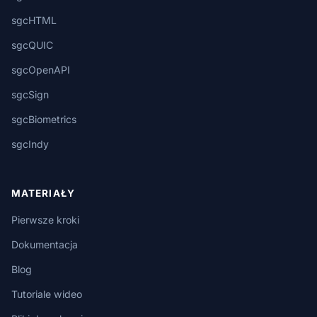
sgcHTML
sgcQUIC
sgcOpenAPI
sgcSign
sgcBiometrics
sgcIndy
MATERIAŁY
Pierwsze kroki
Dokumentacja
Blog
Tutoriale wideo