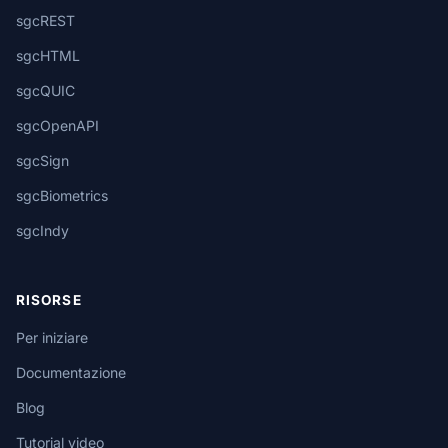
sgcREST
sgcHTML
sgcQUIC
sgcOpenAPI
sgcSign
sgcBiometrics
sgcIndy
RISORSE
Per iniziare
Documentazione
Blog
Tutorial video