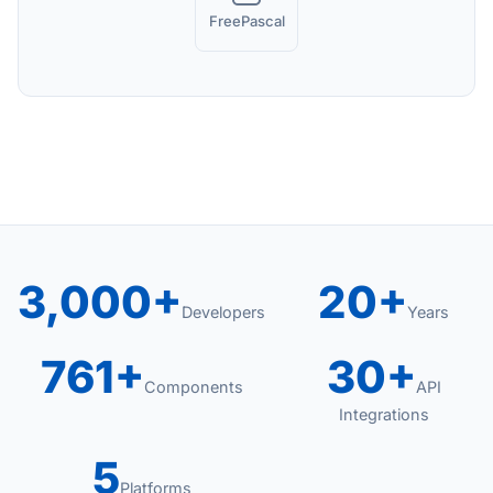
FreePascal
3,000+
20+
Developers
Years
761+
30+
Components
API
Integrations
5
Platforms