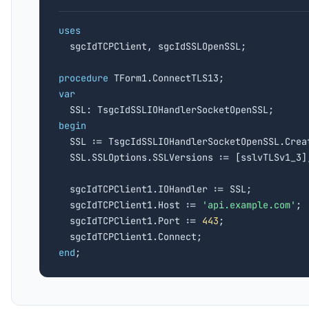
uses

  sgcIdTCPClient, sgcIdSSLOpenSSL;

procedure
var
begin

  SSL := TsgcIdSSLIOHandlerSocketOpenSSL.Crea
  SSL.SSLOptions.SSLVersions := [sslvTLSv1_3];
  sgcIdTCPClient1.IOHandler := SSL;

  sgcIdTCPClient1.Host := 
'api.example.com'
;

  sgcIdTCPClient1.Port := 
443
;

end
;