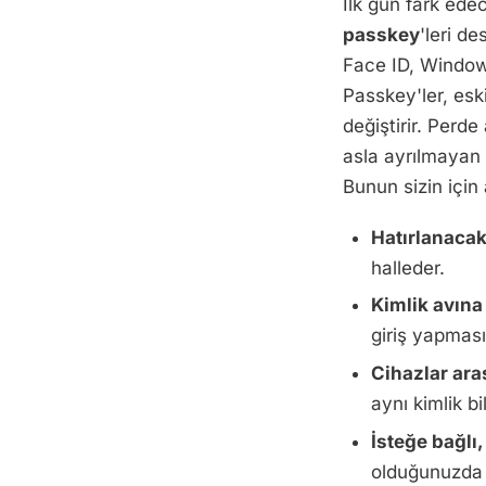
İlk gün fark edec
passkey
'leri de
Face ID, Window
Passkey'ler, eski
değiştirir. Perd
asla ayrılmayan 
Bunun sizin için
Hatırlanacak
halleder.
Kimlik avına
giriş yapması
Cihazlar ara
aynı kimlik bi
İsteğe bağlı,
olduğunuzda 