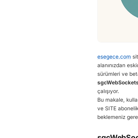
esegece.com
si
alanınızdan eski
sürümleri ve bet
sgcWebSocket
çalışıyor.
Bu makale, kullan
ve SITE abonelikl
beklemeniz gerek
sgcWebSock