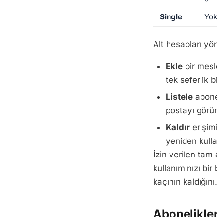
Single
Yok
Alt hesapları yö
Ekle
bir mesle
tek seferlik b
Listele
abonel
postayı görü
Kaldır
erişimi
yeniden kullan
İzin verilen tam 
kullanımınızı bi
kaçının kaldığını.
Abonelikler