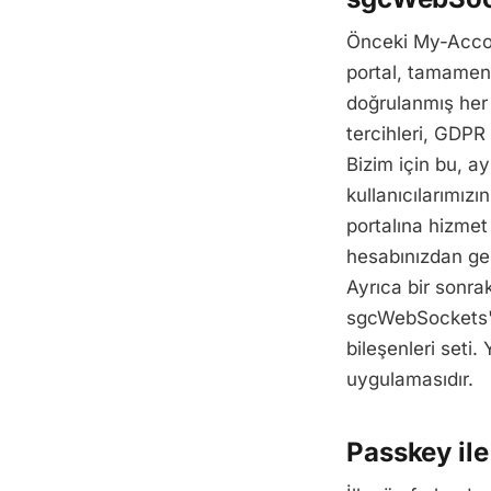
Önceki My-Accoun
portal, tamame
doğrulanmış her i
tercihleri, GDPR
Bizim için bu, a
kullanıcılarımız
portalına hizmet 
hesabınızdan ger
Ayrıca bir sonra
sgcWebSockets'i
bileşenleri seti.
uygulamasıdır.
Passkey il