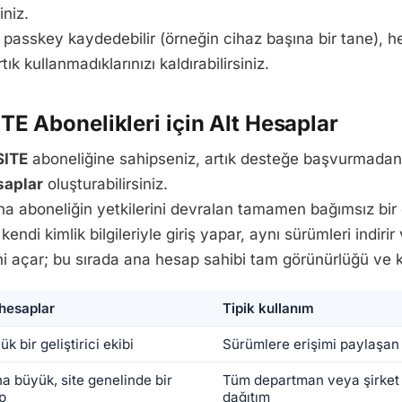
iniz.
 passkey kaydedebilir (örneğin cihaz başına bir tane), he
tık kullanmadıklarınızı kaldırabilirsiniz.
E Abonelikleri için Alt Hesaplar
SITE
aboneliğine sahipseniz, artık desteğe başvurmada
saplar
oluşturabilirsiniz.
na aboneliğin yetkilerini devralan tamamen bağımsız bir gi
kendi kimlik bilgileriyle giriş yapar, aynı sürümleri indiri
ni açar; bu sırada ana hesap sahibi tam görünürlüğü ve k
 hesaplar
Tipik kullanım
k bir geliştirici ekibi
Sürümlere erişimi paylaşan 
a büyük, site genelinde bir
Tüm departman veya şirket
p
dağıtım