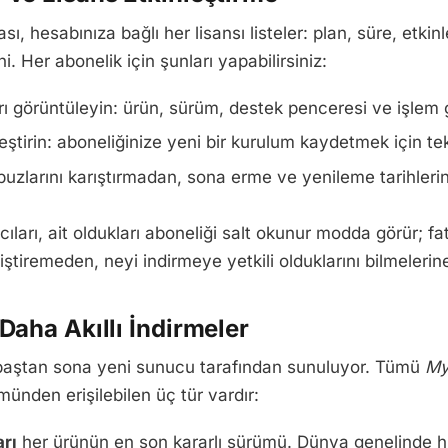
sı, hesabınıza bağlı her lisansı listeler: plan, süre, etk
i. Her abonelik için şunları yapabilirsiniz:
rı görüntüleyin: ürün, sürüm, destek penceresi ve işlem 
leştirin: aboneliğinize yeni bir kurulum kaydetmek için te
zlarını karıştırmadan, sona erme ve yenileme tarihlerini
cıları, ait oldukları aboneliği salt okunur modda görür; f
iştiremeden, neyi indirmeye yetkili olduklarını bilmeleri
 Daha Akıllı İndirmeler
k baştan sona yeni sunucu tarafından sunuluyor. Tümü
My
ünden erişilebilen üç tür vardır:
rı
her ürünün en son kararlı sürümü. Dünya genelinde hız