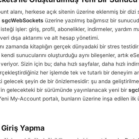
t alanı, herkese açık sitenin üzerine eklenmiş bir dizi 
n
sgcWebSockets
üzerine yazılmış bağımsız bir sunucudu
steği işler: giriş, profil, abonelikler, indirmeler, yardım 
 veri dışa aktarımı ve alt hesap yönetimi.
ynı zamanda kitaplığın gerçek dünyadaki bir stres testidir
ın kendi sunucularını oluşturduğu aynı bileşenler, artık 
veriyor. Sizin için bu; daha hızlı sayfalar, daha hızlı indi
çekleştirdiğiniz her işlemde tek ve tutarlı bir deneyim an
ki gelecek şeyin de bir önizlemesidir: şu anda geliştirilm
n gelecekteki bir sürümünde yayınlanacak yeni bir
sg
 Yeni My-Account portalı, bunların üzerine inşa edilen ilk
e Giriş Yapma