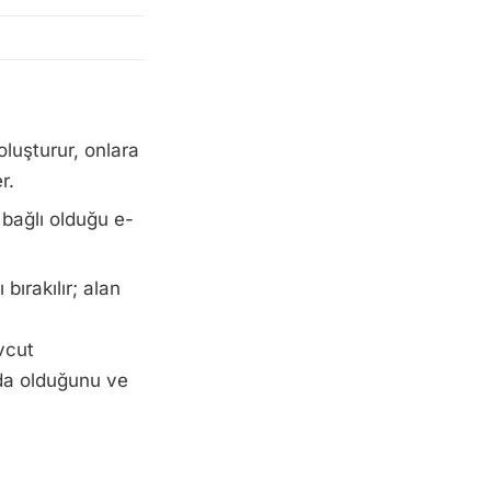
oluşturur, onlara
r.
bağlı olduğu e-
bırakılır; alan
evcut
mda olduğunu ve