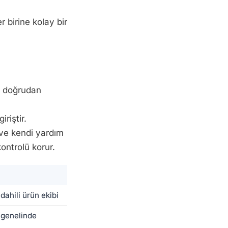
r birine kolay bir
n doğrudan
riştir.
r ve kendi yardım
ontrolü korur.
dahili ürün ekibi
 genelinde