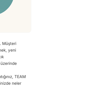
. Müşteri
mek, yeni
tık
 üzerinde
aptığınız, TEAM
inizde neler