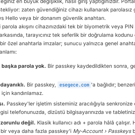
eğiniz en büyük değişiklik, nasıl giriş yaptığınızdır. Portal
stekliyor: zaten güvendiğiniz cihazı kullanarak parolasız 
s Hello veya bir donanım güvenlik anahtarı.
 parola akışını cihazınızdaki tek bir biyometrik veya PIN
e arkasında, tarayıcınız tek seferlik bir doğrulama kodunu
bir özel anahtarla imzalar; sunucu yalnızca genel anahta
 anlamı:
 başka parola yok.
Bir passkey kaydedildikten sonra, ger
 dayanıklı.
Bir passkey,
esegece.com
'a bağlıdır; benzer
 için kandırılamaz.
sı.
Passkey'ler işletim sisteminiz aracılığıyla senkronize 
lgisi telefonunuzda, dizüstü bilgisayarınızda ve tabletiniz
 zorunlu değil.
Klasik kullanıcı adı + parola hâlâ çalışır. 
bir veya daha fazla passkey'i
My-Account › Passkeys
b