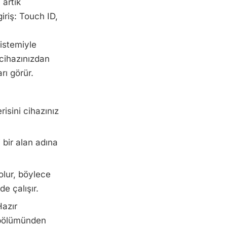
 artık
giriş: Touch ID,
 istemiyle
 cihazınızdan
rı görür.
isini cihazınız
i bir alan adına
olur, böylece
de çalışır.
Hazır
ölümünden