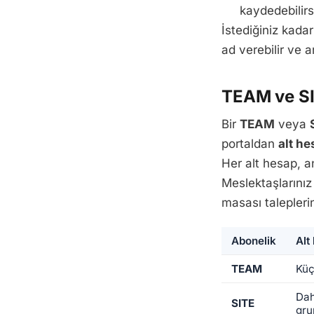
kaydedebilirs
İstediğiniz kadar
ad verebilir ve ar
TEAM ve SIT
Bir
TEAM
veya
portaldan
alt he
Her alt hesap, a
Meslektaşlarınız 
masası talepleri
Abonelik
Alt
TEAM
Küçü
Dah
SITE
gru