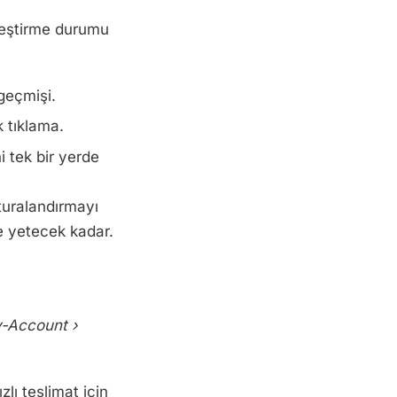
inleştirme durumu
geçmişi.
k tıklama.
 tek bir yerde
aturalandırmayı
ne yetecek kadar.
-Account ›
lı teslimat için