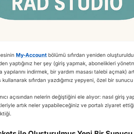
tesinin
My-Account
bölümü sıfırdan yeniden oluşturuldu
den yaptığınız her şey (giriş yapmak, abonelikleri yönet
a yapılarını indirmek, bir yardım masası talebi açmak) ar
s
kullanarak sıfırdan yazdığımız yepyeni, özel bir sunucu
ıcı açısından nelerin değiştiğini ele alıyor: nasıl giriş y
eriyle artık neler yapabileceğiniz ve portalı ziyaret ettiğ
tiği.
ets ile Oluşturulmuş Yeni Bir Sunucu