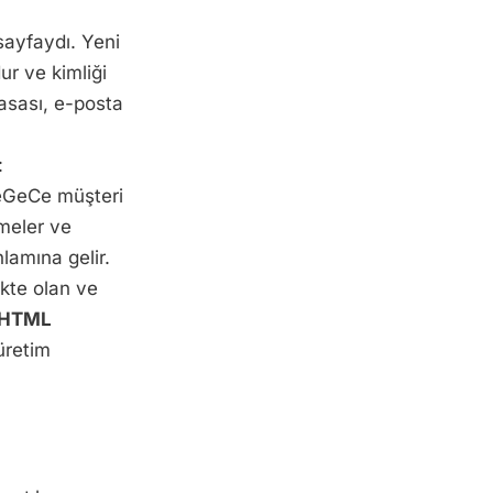
sayfaydı. Yeni
r ve kimliği
masası, e-posta
:
eSeGeCe müşteri
rmeler ve
lamına gelir.
ekte olan ve
cHTML
 üretim