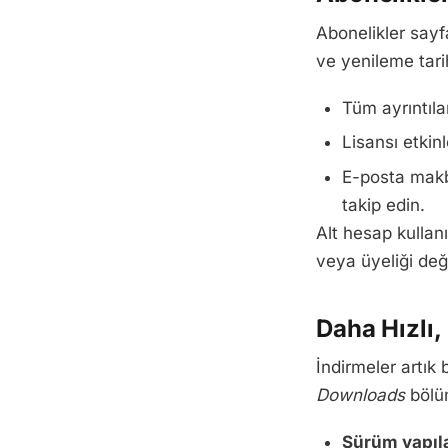
Abonelikler sayfa
ve yenileme tarih
Tüm ayrıntıla
Lisansı etkin
E-posta makbu
takip edin.
Alt hesap kullanı
veya üyeliği değ
Daha Hızlı,
İndirmeler artı
Downloads
bölüm
Sürüm yapıla