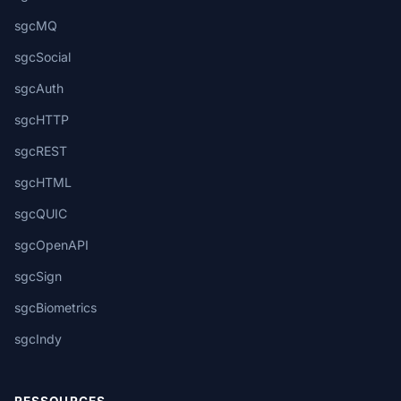
sgcMQ
sgcSocial
sgcAuth
sgcHTTP
sgcREST
sgcHTML
sgcQUIC
sgcOpenAPI
sgcSign
sgcBiometrics
sgcIndy
RESSOURCES