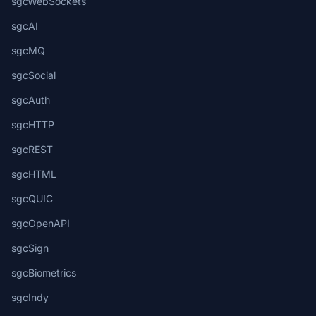
sgcWebSockets
sgcAI
sgcMQ
sgcSocial
sgcAuth
sgcHTTP
sgcREST
sgcHTML
sgcQUIC
sgcOpenAPI
sgcSign
sgcBiometrics
sgcIndy