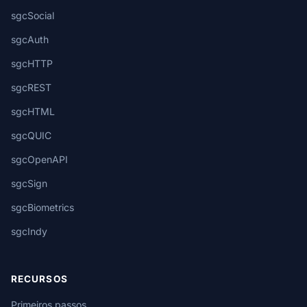
sgcSocial
sgcAuth
sgcHTTP
sgcREST
sgcHTML
sgcQUIC
sgcOpenAPI
sgcSign
sgcBiometrics
sgcIndy
RECURSOS
Primeiros passos