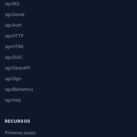
sgcMQ
sgcSocial
sgcAuth
sgcHTTP
sgcHTML
sgcQUIC
sgcOpenAPI
sgcSign
sgcBiometrics
sgcIndy
RECURSOS
Primeros pasos