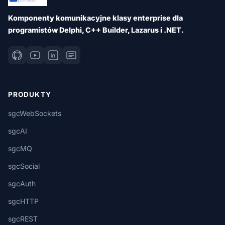
Komponenty komunikacyjne klasy enterprise dla
programistów Delphi, C++ Builder, Lazarus i .NET.
PRODUKTY
sgcWebSockets
sgcAI
sgcMQ
sgcSocial
sgcAuth
sgcHTTP
sgcREST