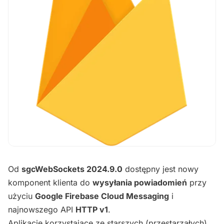
Od
sgcWebSockets 2024.9.0
dostępny jest nowy
komponent klienta do
wysyłania powiadomień
przy
użyciu
Google Firebase Cloud Messaging
i
najnowszego API
HTTP v1
.
Aplikacje korzystające ze starszych (przestarzałych)