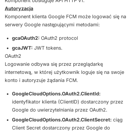
Komponent obsługuje API HTTP v1.
Autoryzacja
Komponent klienta Google FCM może logować się na
serwery Google następującymi metodami:
gcaOAuth2:
OAuth2 protocol
gcaJWT
:
JWT
tokens.
OAuth2
Logowanie odbywa się przez przeglądarkę
internetową, w której użytkownik loguje się na swoje
konto i autoryzuje żądania FCM.
GoogleCloudOptions.OAuth2.ClientId:
identyfikator klienta (ClientID) dostarczony przez
Google do uwierzytelniania przez OAuth2.
GoogleCloudOptions.OAuth2.ClientSecret:
ciąg
Client Secret dostarczony przez Google do