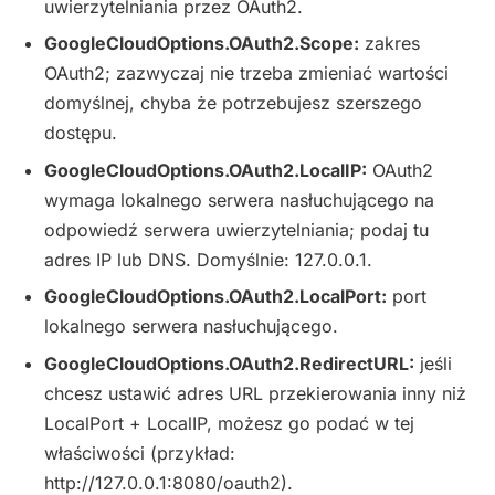
uwierzytelniania przez OAuth2.
GoogleCloudOptions.OAuth2.Scope:
zakres
OAuth2; zazwyczaj nie trzeba zmieniać wartości
domyślnej, chyba że potrzebujesz szerszego
dostępu.
GoogleCloudOptions.OAuth2.LocalIP:
OAuth2
wymaga lokalnego serwera nasłuchującego na
odpowiedź serwera uwierzytelniania; podaj tu
adres IP lub DNS. Domyślnie: 127.0.0.1.
GoogleCloudOptions.OAuth2.LocalPort:
port
lokalnego serwera nasłuchującego.
GoogleCloudOptions.OAuth2.RedirectURL:
jeśli
chcesz ustawić adres URL przekierowania inny niż
LocalPort + LocalIP, możesz go podać w tej
właściwości (przykład:
http://127.0.0.1:8080/oauth2).