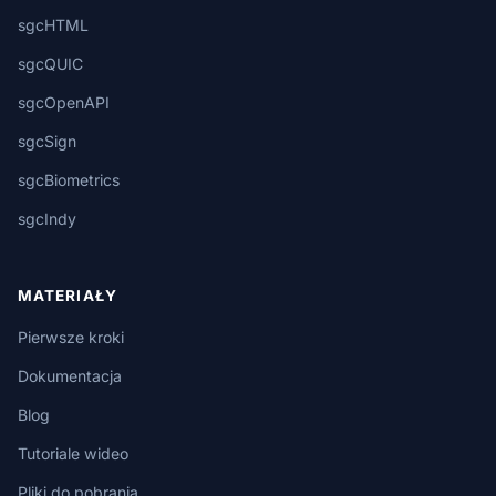
sgcHTML
sgcQUIC
sgcOpenAPI
sgcSign
sgcBiometrics
sgcIndy
MATERIAŁY
Pierwsze kroki
Dokumentacja
Blog
Tutoriale wideo
Pliki do pobrania