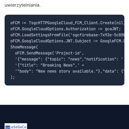
uwierzytelniania.
oFCM := TsgcHTTPGoogleCloud_FCM_Client.Create(nil);

oFCM.GoogleCloudOptions.Authorization := gcaJWT;

oFCM.LoadSettingsFromFile('sgcfirebase-7x92e-5c80b85
oFCM.GoogleCloudOptions.JWT.Subject := GoogleFCM.Goo
ShowMessage(

  oFCM.SendMessage('Project-id', 

  '{"message": {"topic": "news","notification": ' +

  '{"title": "Breaking News",' + 

  '"body": "New news story available."},"data": {"st