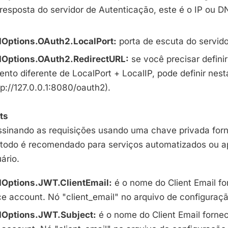
resposta do servidor de Autenticação, este é o IP ou
D
dOptions
.OAuth2.
LocalPort
:
porta de escuta do servidor
dOptions
.OAuth2.
RedirectURL
:
se você precisar defin
ento diferente de
LocalPort
+
LocalIP
, pode definir nes
tp
://127.0.0.1:8080/oauth2).
ts
 assinando as requisições usando uma chave privada for
todo é recomendado para serviços automatizados ou a
ário.
dOptions
.
JWT
.
ClientEmail
:
é o nome do Client Email fo
ce account. Nó "client_email" no arquivo de configuraç
dOptions
.
JWT
.Subject:
é o nome do Client Email fornec