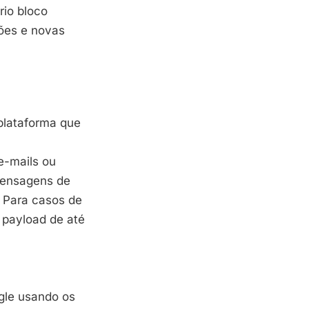
rio bloco
ões e novas
plataforma que
 e-mails ou
mensagens de
. Para casos de
payload de até
gle usando os