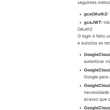
seguintes métod
gcaOAuth2:
gcaJWT
:
to
OAuth2
O login é feito
e autoriza as re
GoogleClou
autenticar vi
GoogleClou
Google para 
GoogleClou
necessidade 
acesso que o
GoogleClou