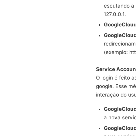
escutando a 
127.0.0.1.
GoogleClou
GoogleClou
redirecionam
(exemplo:
ht
Service Accoun
O login é feito
google. Esse mé
interação do usu
GoogleClou
a nova servi
GoogleClou