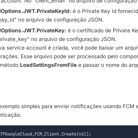
 account. Nó "client_email" no arquivo de configuraçã
dOptions
.
JWT
.
PrivateKeyId
:
é o Private Key Id forneci
key_id" no arquivo de configuração
JSON
.
dOptions
.
JWT
.
PrivateKey
:
é o certificado de Private K
private_key" no arquivo de configuração
JSON
.
 service account é criada, você pode baixar um arqu
urações. Esse arquivo pode ser processado pelo comp
 método
LoadSettingsFromFile
e passar o nome do arq
exemplo simples para enviar notificações usando FCM
ticação.
TPGoogleCloud_FCM_Client.Create(nil);
