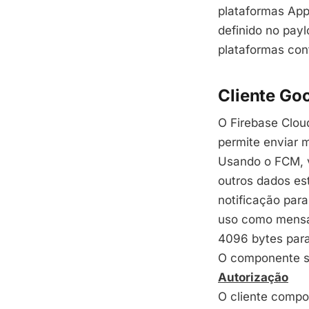
plataformas App
definido no pay
plataformas con
Cliente Go
O
Firebase
Clou
permite enviar 
Usando o
FCM
,
outros dados es
notificação par
uso como mensa
4096 bytes para 
O componente s
Autorização
O cliente comp