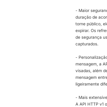
- Maior seguran
duração de aco
torne público, 
expirar. Os ref
de segurança us
capturados.
- Personalizaçã
mensagem, a API
visadas, além d
mensagem entre 
ligeiramente di
- Mais extensíve
A API HTTP v1 o