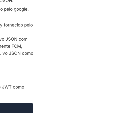
o
JSON
.
do pelo google.
ey fornecido pelo
ivo
JSON
com
onente
FCM
,
uivo
JSON
como
 e JWT como