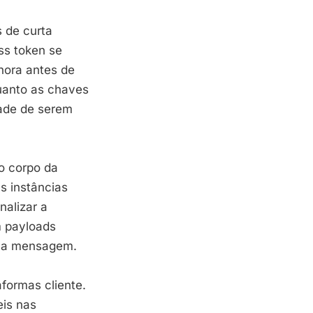
 de curta
s token se
hora antes de
quanto as chaves
dade de serem
o corpo da
s instâncias
nalizar a
m payloads
nica mensagem.
aformas cliente.
eis nas