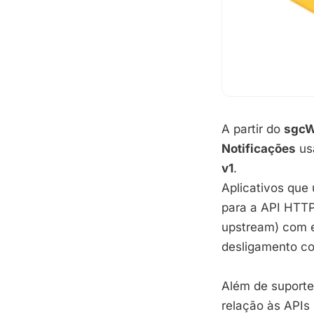
A partir do
sgcW
Notificações
us
v1
.
Aplicativos qu
para a API HTTP
upstream) com e
desligamento co
Além de suporte
relação às APIs