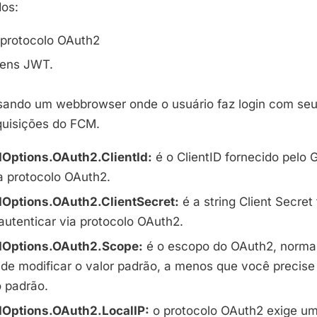
os:
protocolo OAuth2
kens
JWT
.
 usando um
webbrowser
onde o usuário faz login com seu
quisições do
FCM
.
dOptions
.OAuth2.
ClientId
:
é o
ClientID
fornecido pelo 
a protocolo OAuth2.
dOptions
.OAuth2.
ClientSecret
:
é a string Client Secret
autenticar via protocolo OAuth2.
dOptions
.OAuth2.Scope:
é o escopo do OAuth2, norma
de modificar o valor padrão, a menos que você precise
 padrão.
dOptions
.OAuth2.
LocalIP
:
o protocolo OAuth2 exige um