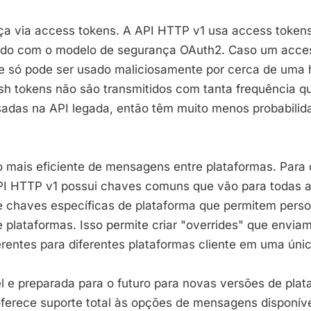
ça via access tokens. A API HTTP v1 usa access tokens
rdo com o modelo de segurança OAuth2. Caso um acces
ele só pode ser usado maliciosamente por cerca de uma 
resh tokens não são transmitidos com tanta frequência 
adas na API legada, então têm muito menos probabili
o mais eficiente de mensagens entre plataformas. Para 
 HTTP v1 possui chaves comuns que vão para todas a
e chaves específicas de plataforma que permitem perso
plataformas. Isso permite criar "overrides" que envia
ferentes para diferentes plataformas cliente em uma ú
l e preparada para o futuro para novas versões de plat
ferece suporte total às opções de mensagens disponív