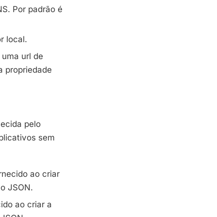
NS
. Por padrão é
 local.
ir uma
url
de
ta propriedade
necida pelo
plicativos sem
rnecido ao criar
ão
JSON
.
ido ao criar a