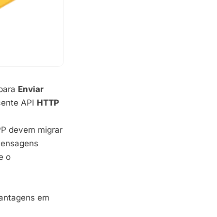
 para
Enviar
cente API
HTTP
PP devem migrar
 mensagens
e o
vantagens em