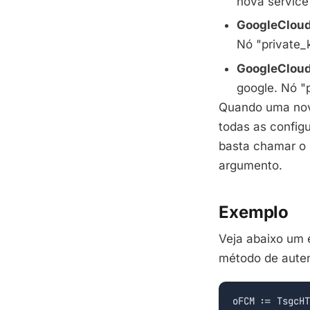
nova service
GoogleClou
Nó "private_
GoogleClou
google. Nó "
Quando uma nova
todas as config
basta chamar o
argumento.
Exemplo
Veja abaixo um 
método de auten
oFCM := TsgcHT