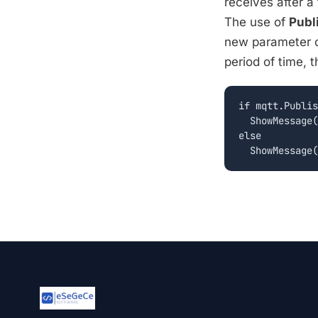
receives after a 
The use of
Publ
new parameter ca
period of time, 
if mqtt.Publis
  ShowMessage(
else
