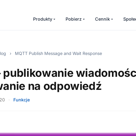
Produkty
Pobierz
Cennik
Społe
log
›
MQTT Publish Message and Wait Response
 publikowanie wiadomości
wanie na odpowiedź
020
·
Funkcje