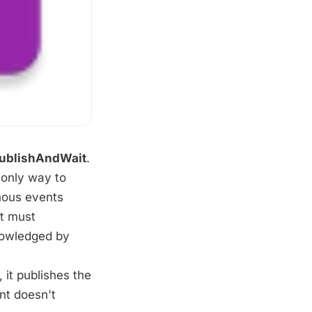
ublishAndWait
.
 only way to
nous events
nt must
nowledged by
 it publishes the
nt doesn't