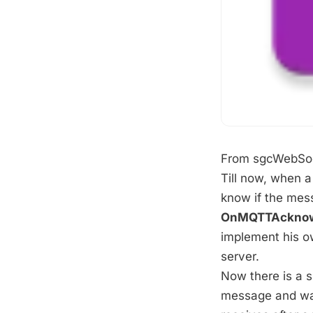
From sgcWebSoc
Till now, when a
know if the mes
OnMQTTAckno
implement his o
server.
Now there is a 
message and wait