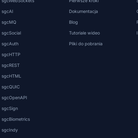
sgcWebSockets
Pierwsze kroki
sgcAI
Dokumentacja
sgcMQ
Blog
sgcSocial
Tutoriale wideo
sgcAuth
Pliki do pobrania
sgcHTTP
sgcREST
sgcHTML
sgcQUIC
sgcOpenAPI
sgcSign
sgcBiometrics
sgcIndy