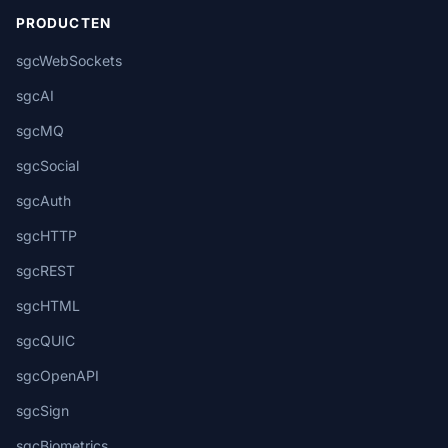
PRODUCTEN
sgcWebSockets
sgcAI
sgcMQ
sgcSocial
sgcAuth
sgcHTTP
sgcREST
sgcHTML
sgcQUIC
sgcOpenAPI
sgcSign
sgcBiometrics