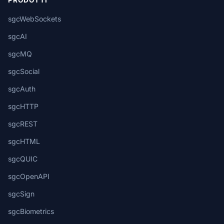
PRODOTTI
sgcWebSockets
sgcAI
sgcMQ
sgcSocial
sgcAuth
sgcHTTP
sgcREST
sgcHTML
sgcQUIC
sgcOpenAPI
sgcSign
sgcBiometrics