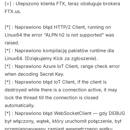
[+] : Ulepszono klienta FTX, teraz obsługuje brokera
FTX.us.
[*] : Naprawiono błąd HTTP/2 Client, running on
Linux64 the error "ALPN h2 is not supported" was
raised.
[*] : Naprawiono kompilację pakietów runtime dla
Linux64. (Dziękujemy Kick za zgłoszenie).
[*] : Naprawiono Azure IoT Client, range check error
when decoding Secret Key.
[*] : Naprawiono błąd IoT Client, if the client is
destroyed while there is a connection active, it may
lock the thread till the connection is closed
automatically.
[*] : Naprawiono błąd WebSocketClient — gdy DEBUG
był włączony, wątek, który uruchomił połączenie, był
przemianowywany zamiast wewnętrznego wątku.