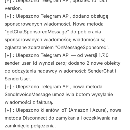
[+] : Ulepszono Telegram API, updated to 1.8.1
version.
[+] : Ulepszono Telegram API, dodano obsługę
sponsorowanych wiadomości. Nowa metoda
"getChatSponsoredMessage" do pobierania
sponsorowanych wiadomości; wiadomości są
zgłaszane zdarzeniem "OnMessageSponsored".
[+] : Ulepszono Telegram API — od wersji 1.7.0
sender_user_id wynosi zero; dodano 2 nowe obiekty
do odczytania nadawcy wiadomości: SenderChat i
SenderUser.
[+] : Ulepszono Telegram API, nowa metoda
SendInvoiceMessage umożliwia botom wysyłanie
wiadomości z fakturą.
[+] : Ulepszono klientów IoT (Amazon i Azure), nowa
metoda Disconnect do zamykania i oczekiwania na
zamknięcie połączenia.