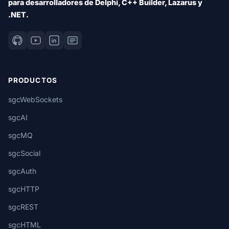
para desarrolladores de Delphi, C++ Builder, Lazarus y
.NET.
PRODUCTOS
sgcWebSockets
sgcAI
sgcMQ
sgcSocial
sgcAuth
sgcHTTP
sgcREST
sgcHTML