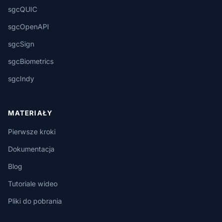
sgcQUIC
sgcOpenAPI
sgcSign
sgcBiometrics
sgcIndy
MATERIAŁY
Pierwsze kroki
Dokumentacja
Blog
Tutoriale wideo
Pliki do pobrania