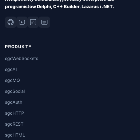
programistów Delphi, C++ Builder, Lazarus i .NET.
PRODUKTY
sgcWebSockets
sgcAI
sgcMQ
sgcSocial
sgcAuth
sgcHTTP
sgcREST
sgcHTML