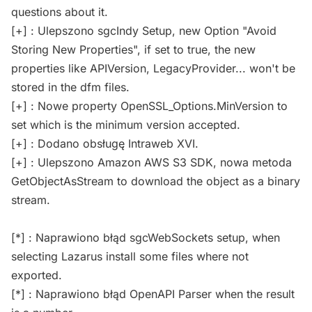
questions about it.
[+] : Ulepszono sgcIndy Setup, new Option "Avoid
Storing New Properties", if set to true, the new
properties like APIVersion, LegacyProvider... won't be
stored in the dfm files.
[+] : Nowe property OpenSSL_Options.MinVersion to
set which is the minimum version accepted.
[+] : Dodano obsługę Intraweb XVI.
[+] : Ulepszono Amazon AWS S3 SDK, nowa metoda
GetObjectAsStream to download the object as a binary
stream.
[*] : Naprawiono błąd sgcWebSockets setup, when
selecting Lazarus install some files where not
exported.
[*] : Naprawiono błąd OpenAPI Parser when the result