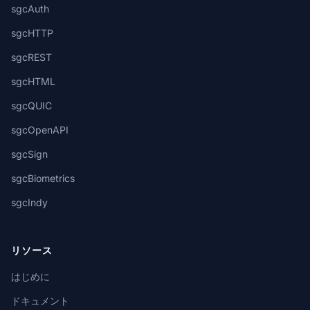
sgcAuth
sgcHTTP
sgcREST
sgcHTML
sgcQUIC
sgcOpenAPI
sgcSign
sgcBiometrics
sgcIndy
リソース
はじめに
ドキュメント