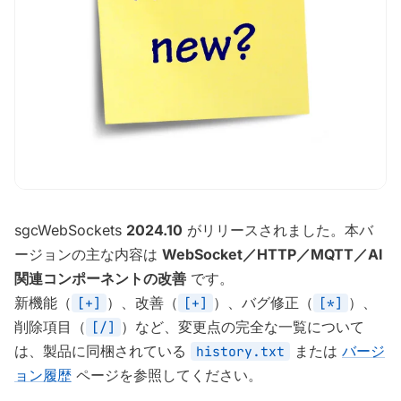
sgcWebSockets
2024.10
がリリースされました。本バ
ージョンの主な内容は
WebSocket／HTTP／MQTT／AI
関連コンポーネントの改善
です。
新機能（
）、改善（
）、バグ修正（
）、
[+]
[+]
[*]
削除項目（
）など、変更点の完全な一覧について
[/]
は、製品に同梱されている
または
バージ
history.txt
ョン履歴
ページを参照してください。