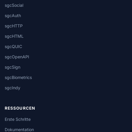
sgcSocial
sgcAuth
sgcHTTP
sgcHTML
sgcQUIC
sgcOpenAPI
sgcSign
sgcBiometrics
sgcIndy
RESSOURCEN
Erste Schritte
Dokumentation