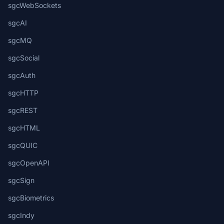
sgcWebSockets
sgcAI
sgcMQ
sgcSocial
sgcAuth
sgcHTTP
sgcREST
sgcHTML
sgcQUIC
sgcOpenAPI
sgcSign
sgcBiometrics
sgcIndy