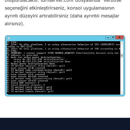
oluşturulacaktır. turnserver.conf dosyasında "verbose"
seçeneğini etkinleştirirseniz, konsol uygulamasının
ayrıntı düzeyini artırabilirsiniz (daha ayrıntılı mesajlar
alırsınız).