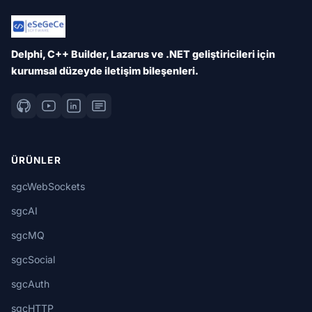
Delphi, C++ Builder, Lazarus ve .NET geliştiricileri için
kurumsal düzeyde iletişim bileşenleri.
ÜRÜNLER
sgcWebSockets
sgcAI
sgcMQ
sgcSocial
sgcAuth
sgcHTTP