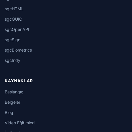
sgcHTML
sgcQUIC
sgcOpenAPI
sgcSign
sgcBiometrics
sgcIndy
KAYNAKLAR
Başlangıç
Belgeler
Blog
Video Eğitimleri