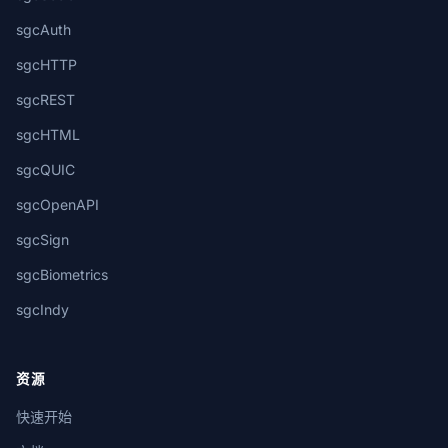
sgcAuth
sgcHTTP
sgcREST
sgcHTML
sgcQUIC
sgcOpenAPI
sgcSign
sgcBiometrics
sgcIndy
资源
快速开始