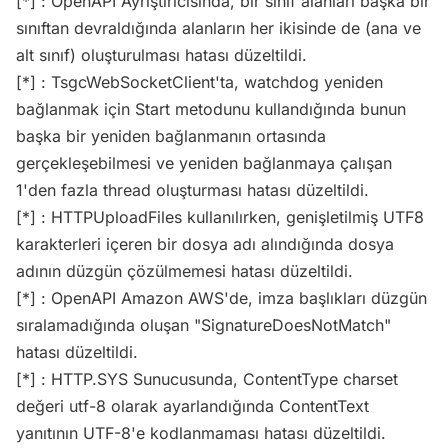
[*] : OpenAPI Ayrıştırıcısında, bir sınıf alanları başka bir
sınıftan devraldığında alanların her ikisinde de (ana ve
alt sınıf) oluşturulması hatası düzeltildi.
[*] : TsgcWebSocketClient'ta, watchdog yeniden
bağlanmak için Start metodunu kullandığında bunun
başka bir yeniden bağlanmanın ortasında
gerçekleşebilmesi ve yeniden bağlanmaya çalışan
1'den fazla thread oluşturması hatası düzeltildi.
[*] : HTTPUploadFiles kullanılırken, genişletilmiş UTF8
karakterleri içeren bir dosya adı alındığında dosya
adının düzgün çözülmemesi hatası düzeltildi.
[*] : OpenAPI Amazon AWS'de, imza başlıkları düzgün
sıralamadığında oluşan "SignatureDoesNotMatch"
hatası düzeltildi.
[*] : HTTP.SYS Sunucusunda, ContentType charset
değeri utf-8 olarak ayarlandığında ContentText
yanıtının UTF-8'e kodlanmaması hatası düzeltildi.