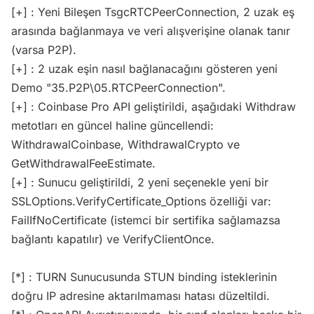
[+] : Yeni Bileşen TsgcRTCPeerConnection, 2 uzak eş
arasında bağlanmaya ve veri alışverişine olanak tanır
(varsa P2P).
[+] : 2 uzak eşin nasıl bağlanacağını gösteren yeni
Demo "35.P2P\05.RTCPeerConnection".
[+] : Coinbase Pro API geliştirildi, aşağıdaki Withdraw
metotları en güncel haline güncellendi:
WithdrawalCoinbase, WithdrawalCrypto ve
GetWithdrawalFeeEstimate.
[+] : Sunucu geliştirildi, 2 yeni seçenekle yeni bir
SSLOptions.VerifyCertificate_Options özelliği var:
FailIfNoCertificate (istemci bir sertifika sağlamazsa
bağlantı kapatılır) ve VerifyClientOnce.
[*] : TURN Sunucusunda STUN binding isteklerinin
doğru IP adresine aktarılmaması hatası düzeltildi.