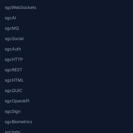
sgcWebSockets
sgcAI
sgcMQ
sgcSocial
sgcAuth
sgcHTTP
sgcREST
sgcHTML
sgcQUIC
sgcOpenAPI
sgcSign
sgcBiometrics
sgcIndy