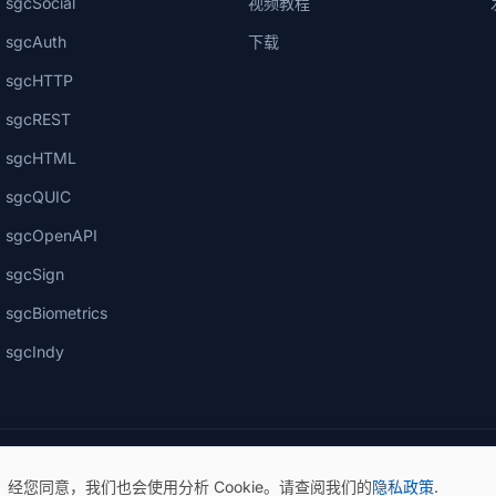
sgcSocial
视频教程
sgcAuth
下载
sgcHTTP
sgcREST
sgcHTML
sgcQUIC
sgcOpenAPI
sgcSign
sgcBiometrics
sgcIndy
。经您同意，我们也会使用分析 Cookie。请查阅我们的
隐私政策
.