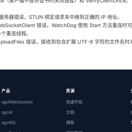
ificate（客户端不提供证书时关闭连接）和 VerifyClientOnce。
URN 服务器错误，STUN 绑定请求未中继到正确的 IP 地址。
gcWebSocketClient 错误，WatchDog 使用 Start 方法
多个重连线程。
TTPUploadFiles 错误，接收到包含扩展 UTF-8 字符的文件
产品
资源
sgcWebSockets
快速开始
sgcAI
文档
sgcMQ
博客