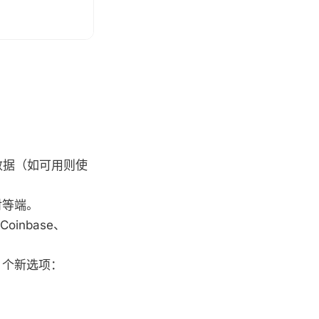
交换数据（如可用则使
程对等端。
Coinbase、
含 2 个新选项：