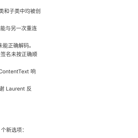
在父类和子类中均被创
重连时可能与另一次重连
名时未能正确解码。
"，原因是签名未按正确顺
ontentText 响
Laurent 反
含 2 个新选项：