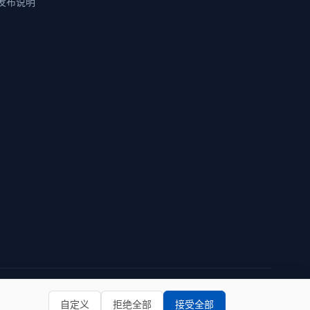
发布说明
隐私政策
使用条款
自定义
拒绝全部
接受全部