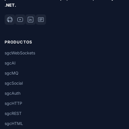
.NET.
PRODUCTOS
sgcWebSockets
sgcAI
sgcMQ
sgcSocial
sgcAuth
sgcHTTP
sgcREST
sgcHTML