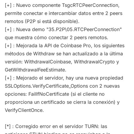
[+] : Nuevo componente TsgcRTCPeerConnection,
permite conectar e intercambiar datos entre 2 peers
remotos (P2P si está disponible).
[+] : Nueva demo "35.P2P\05.RTCPeerConnection"
que muestra cómo conectar 2 peers remotos.
[+] : Mejorada la API de Coinbase Pro, los siguientes
métodos de Withdraw se han actualizado a la última
versión: WithdrawalCoinbase, WithdrawalCrypto y
GetWithdrawalFeeEstimate.
[+] : Mejorado el servidor, hay una nueva propiedad
SSLOptions.VerifyCertificate_Options con 2 nuevas
opciones: FailIfNoCertificate (si el cliente no
proporciona un certificado se cierra la conexión) y
VerifyClientOnce.
[*] : Corregido error en el servidor TURN: las