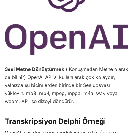
Sesi Metne Dönüştürmek
( Konuşmadan Metne olarak
da bilinir) OpenAI API'si kullanılarak çok kolaydır;
yalnızca şu biçimlerden birinde bir Ses dosyası
yükleyin: mp3, mp4, mpeg, mpga, m4a, wav veya
webm. API ise dizeyi döndürür.
Transkripsiyon Delphi Örneği
OpenAI, ses dosyasını, modeli ve sıcaklığı (az çok