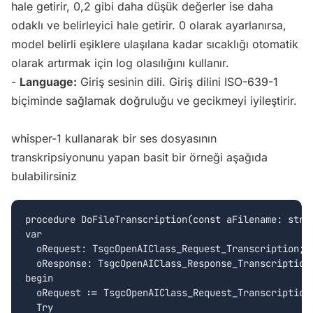
hale getirir, 0,2 gibi daha düşük değerler ise daha
odaklı ve belirleyici hale getirir. 0 olarak ayarlanırsa,
model belirli eşiklere ulaşılana kadar sıcaklığı otomatik
olarak artırmak için log olasılığını kullanır.
-
Language:
Giriş sesinin dili. Giriş dilini ISO-639-1
biçiminde sağlamak doğruluğu ve gecikmeyi iyileştirir.
whisper-1 kullanarak bir ses dosyasının
transkripsiyonunu yapan basit bir örneği aşağıda
bulabilirsiniz
procedure DoFileTranscription(const aFilename: strin
var

  oRequest: TsgcOpenAIClass_Request_Transcription;

  oResponse: TsgcOpenAIClass_Response_Transcription;
begin

  oRequest := TsgcOpenAIClass_Request_Transcription.
  Try
