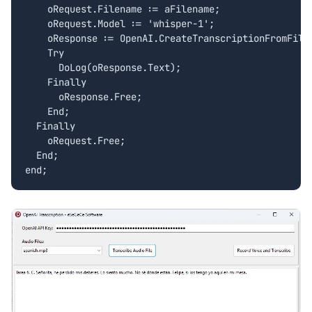
    oRequest.Filename := aFilename;

    oRequest.Model := 'whisper-1';

    oResponse := OpenAI.CreateTranscriptionFromFile(
    Try

      DoLog(oResponse.Text);

    Finally

      oResponse.Free;

    End;

  Finally

    oRequest.Free;

  End;
