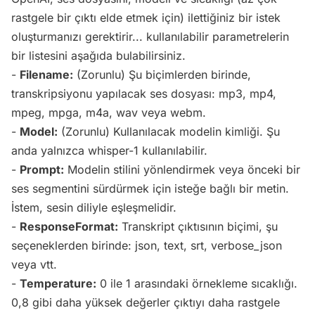
rastgele bir çıktı elde etmek için) ilettiğiniz bir istek
oluşturmanızı gerektirir... kullanılabilir parametrelerin
bir listesini aşağıda bulabilirsiniz.
-
Filename:
(Zorunlu) Şu biçimlerden birinde,
transkripsiyonu yapılacak ses dosyası: mp3, mp4,
mpeg, mpga, m4a, wav veya webm.
-
Model:
(Zorunlu) Kullanılacak modelin kimliği. Şu
anda yalnızca whisper-1 kullanılabilir.
-
Prompt:
Modelin stilini yönlendirmek veya önceki bir
ses segmentini sürdürmek için isteğe bağlı bir metin.
İstem, sesin diliyle eşleşmelidir.
-
ResponseFormat:
Transkript çıktısının biçimi, şu
seçeneklerden birinde: json, text, srt, verbose_json
veya vtt.
-
Temperature:
0 ile 1 arasındaki örnekleme sıcaklığı.
0,8 gibi daha yüksek değerler çıktıyı daha rastgele