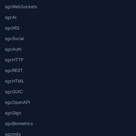
sgcWebSockets
sgcAI
sgcMQ
sgcSocial
sgcAuth
sgcHTTP
sgcREST
sgcHTML
sgcQUIC
sgcOpenAPI
sgcSign
sgcBiometrics
sgcIndy