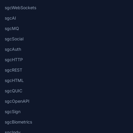
sgcWebSockets
sgcAI
sgcMQ
sgcSocial
sgcAuth
sgcHTTP
sgcREST
sgcHTML
sgcQUIC
sgcOpenAPI
sgcSign
sgcBiometrics
sgcIndy