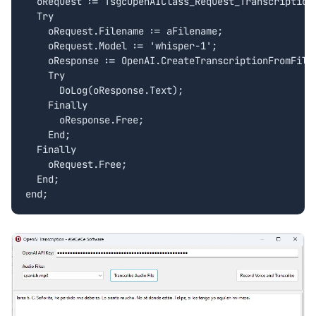
  oRequest := TsgcOpenAIClass_Request_Transcription.
  Try

    oRequest.Filename := aFilename;

    oRequest.Model := 'whisper-1';

    oResponse := OpenAI.CreateTranscriptionFromFile(
    Try

      DoLog(oResponse.Text);

    Finally

      oResponse.Free;

    End;

  Finally

    oRequest.Free;

  End;
