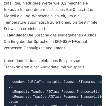
zufälliger, niedrigere Werte wie 0,2 machen sie
fokussierter und deterministischer. Bei 0 nutzt das
Modell die Log-Wahrscheinlichkeit, um die
Temperature automatisch zu erhöhen, bis bestimmte
Schwellen erreicht sind.
-
Language:
Die Sprache des eingegebenen Audios.
Die Eingabe der Sprache im ISO-639-1-Format
verbessert Genauigkeit und Latenz.
Unten findest du ein einfaches Beispiel zum
Transkribieren einer Audiodatei mit whisper-1
procedure DoFileTranscription(const aFilename: strin
var

  oRequest: TsgcOpenAIClass_Request_Transcription;

  oResponse: TsgcOpenAIClass_Response_Transcription;
begin
