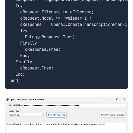
  Try

    oRequest.Filename := aFilename;

    oRequest.Model := 'whisper-1';

    oResponse := OpenAI.CreateTranscriptionFromFile(
    Try

      DoLog(oResponse.Text);

    Finally

      oResponse.Free;

    End;

  Finally

    oRequest.Free;

  End;
