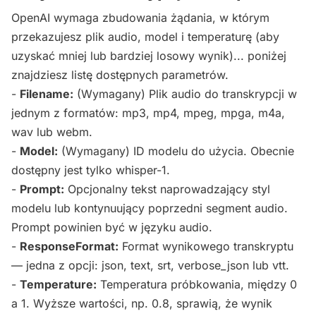
OpenAI wymaga zbudowania żądania, w którym
przekazujesz plik audio, model i temperaturę (aby
uzyskać mniej lub bardziej losowy wynik)... poniżej
znajdziesz listę dostępnych parametrów.
-
Filename:
(Wymagany) Plik audio do transkrypcji w
jednym z formatów: mp3, mp4, mpeg, mpga, m4a,
wav lub webm.
-
Model:
(Wymagany) ID modelu do użycia. Obecnie
dostępny jest tylko whisper-1.
-
Prompt:
Opcjonalny tekst naprowadzający styl
modelu lub kontynuujący poprzedni segment audio.
Prompt powinien być w języku audio.
-
ResponseFormat:
Format wynikowego transkryptu
— jedna z opcji: json, text, srt, verbose_json lub vtt.
-
Temperature:
Temperatura próbkowania, między 0
a 1. Wyższe wartości, np. 0.8, sprawią, że wynik