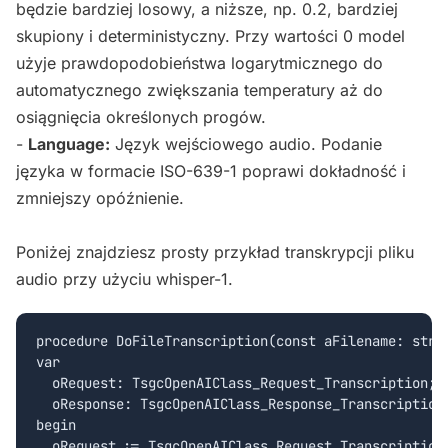
będzie bardziej losowy, a niższe, np. 0.2, bardziej
skupiony i deterministyczny. Przy wartości 0 model
użyje prawdopodobieństwa logarytmicznego do
automatycznego zwiększania temperatury aż do
osiągnięcia określonych progów.
-
Language:
Język wejściowego audio. Podanie
języka w formacie ISO-639-1 poprawi dokładność i
zmniejszy opóźnienie.
Poniżej znajdziesz prosty przykład transkrypcji pliku
audio przy użyciu whisper-1.
procedure DoFileTranscription(const aFilename: strin
var

  oRequest: TsgcOpenAIClass_Request_Transcription;

  oResponse: TsgcOpenAIClass_Response_Transcription;
begin

  oRequest := TsgcOpenAIClass_Request_Transcription.