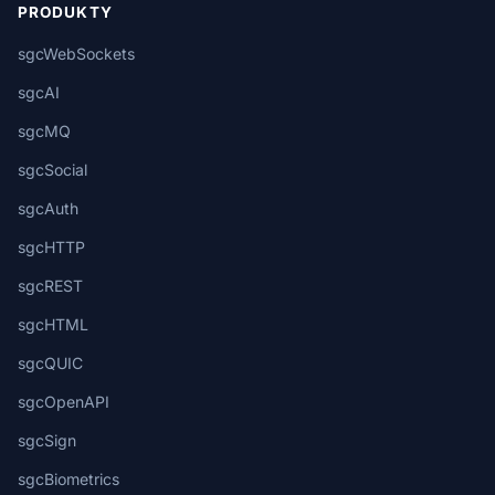
PRODUKTY
sgcWebSockets
sgcAI
sgcMQ
sgcSocial
sgcAuth
sgcHTTP
sgcREST
sgcHTML
sgcQUIC
sgcOpenAPI
sgcSign
sgcBiometrics