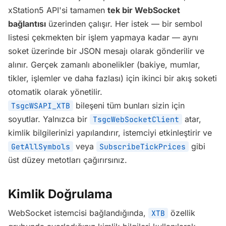
xStation5 API'si tamamen
tek bir WebSocket
bağlantısı
üzerinden çalışır. Her istek — bir sembol
listesi çekmekten bir işlem yapmaya kadar — aynı
soket üzerinde bir JSON mesajı olarak gönderilir ve
alınır. Gerçek zamanlı abonelikler (bakiye, mumlar,
tikler, işlemler ve daha fazlası) için ikinci bir akış soketi
otomatik olarak yönetilir.
bileşeni tüm bunları sizin için
TsgcWSAPI_XTB
soyutlar. Yalnızca bir
atar,
TsgcWebSocketClient
kimlik bilgilerinizi yapılandırır, istemciyi etkinleştirir ve
veya
gibi
GetAllSymbols
SubscribeTickPrices
üst düzey metotları çağırırsınız.
Kimlik Doğrulama
WebSocket istemcisi bağlandığında,
özellik
XTB