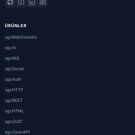
ÜRÜNLER
sgcWebSockets
sgcAI
sgcMQ
sgcSocial
sgcAuth
sgcHTTP
sgcREST
sgcHTML
sgcQUIC
sgcOpenAPI