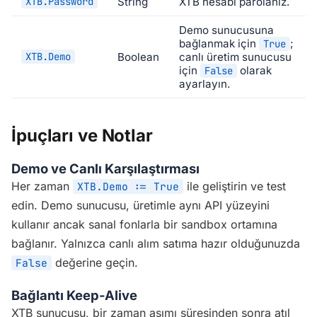
XTB.Password
String
XTB hesabı parolanız.
Demo sunucusuna
bağlanmak için
;
True
XTB.Demo
Boolean
canlı üretim sunucusu
için
olarak
False
ayarlayın.
İpuçları ve Notlar
Demo ve Canlı Karşılaştırması
Her zaman
ile geliştirin ve test
XTB.Demo := True
edin. Demo sunucusu, üretimle aynı API yüzeyini
kullanır ancak sanal fonlarla bir sandbox ortamına
bağlanır. Yalnızca canlı alım satıma hazır olduğunuzda
değerine geçin.
False
Bağlantı Keep-Alive
XTB sunucusu, bir zaman aşımı süresinden sonra atıl