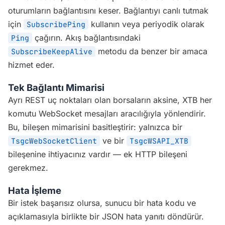
oturumların bağlantısını keser. Bağlantıyı canlı tutmak
için
kullanın veya periyodik olarak
SubscribePing
çağırın. Akış bağlantısındaki
Ping
metodu da benzer bir amaca
SubscribeKeepAlive
hizmet eder.
Tek Bağlantı Mimarisi
Ayrı REST uç noktaları olan borsaların aksine, XTB her
komutu WebSocket mesajları aracılığıyla yönlendirir.
Bu, bileşen mimarisini basitleştirir: yalnızca bir
ve bir
TsgcWebSocketClient
TsgcWSAPI_XTB
bileşenine ihtiyacınız vardır — ek HTTP bileşeni
gerekmez.
Hata İşleme
Bir istek başarısız olursa, sunucu bir hata kodu ve
açıklamasıyla birlikte bir JSON hata yanıtı döndürür.