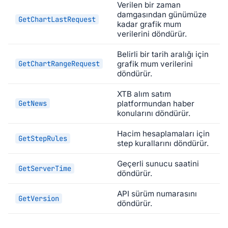
Verilen bir zaman
damgasından günümüze
GetChartLastRequest
kadar grafik mum
verilerini döndürür.
Belirli bir tarih aralığı için
GetChartRangeRequest
grafik mum verilerini
döndürür.
XTB alım satım
GetNews
platformundan haber
konularını döndürür.
Hacim hesaplamaları için
GetStepRules
step kurallarını döndürür.
Geçerli sunucu saatini
GetServerTime
döndürür.
API sürüm numarasını
GetVersion
döndürür.