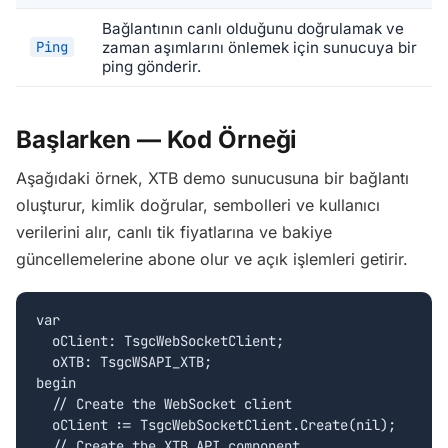
Bağlantının canlı olduğunu doğrulamak ve
Ping
zaman aşımlarını önlemek için sunucuya bir
ping gönderir.
Başlarken — Kod Örneği
Aşağıdaki örnek, XTB demo sunucusuna bir bağlantı
oluşturur, kimlik doğrular, sembolleri ve kullanıcı
verilerini alır, canlı tik fiyatlarına ve bakiye
güncellemelerine abone olur ve açık işlemleri getirir.
var

  oClient: TsgcWebSocketClient;

  oXTB: TsgcWSAPI_XTB;

begin

  // Create the WebSocket client

  oClient := TsgcWebSocketClient.Create(nil);

  // Create the XTB API component
