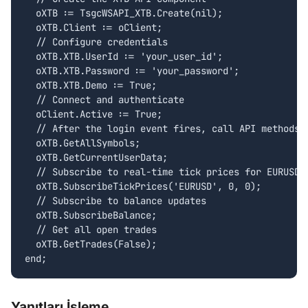
  oXTB := TsgcWSAPI_XTB.Create(nil);

  oXTB.Client := oClient;

  // Configure credentials

  oXTB.XTB.UserId := 'your_user_id';

  oXTB.XTB.Password := 'your_password';

  oXTB.XTB.Demo := True;

  // Connect and authenticate

  oClient.Active := True;

  // After the login event fires, call API methods:

  oXTB.GetAllSymbols;

  oXTB.GetCurrentUserData;

  // Subscribe to real-time tick prices for EURUSD

  oXTB.SubscribeTickPrices('EURUSD', 0, 0);

  // Subscribe to balance updates

  oXTB.SubscribeBalance;

  // Get all open trades

  oXTB.GetTrades(False);

end;
Yanıtları İşleme