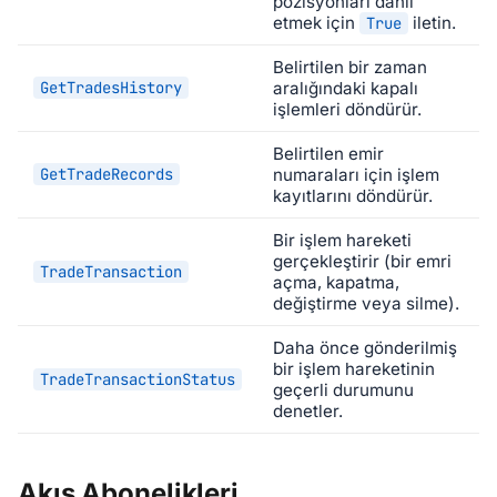
pozisyonları dahil
etmek için
iletin.
True
Belirtilen bir zaman
GetTradesHistory
aralığındaki kapalı
işlemleri döndürür.
Belirtilen emir
GetTradeRecords
numaraları için işlem
kayıtlarını döndürür.
Bir işlem hareketi
gerçekleştirir (bir emri
TradeTransaction
açma, kapatma,
değiştirme veya silme).
Daha önce gönderilmiş
bir işlem hareketinin
TradeTransactionStatus
geçerli durumunu
denetler.
Akış Abonelikleri