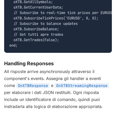
  oXTB.GetAllSymbols;

  oXTB.GetCurrentUserData;

  // Subscribe to real-time tick prices per EURUSD

  oXTB.SubscribeTickPrices('EURUSD', 0, 0);

  // Subscribe to balance updates

  oXTB.SubscribeBalance;

  // Get tutti apre trades

  oXTB.GetTrades(False);

end;
Handling Responses
All risposte arrive asynchronously attraverso il
component's events. Assegna gli handler a eventi
come
e
OnXTBResponse
OnXTBStreamingResponse
per elaborare i dati JSON restituiti. Ogni risposta
include un identificatore di comando, quindi puoi
instradarla alla logica di elaborazione appropriata.