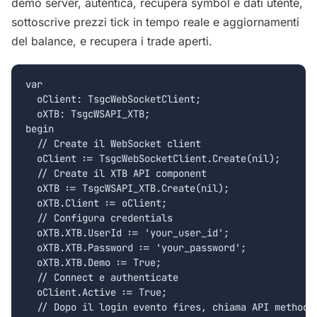
demo server, autentica, recupera symbol e dati utente,
sottoscrive prezzi tick in tempo reale e aggiornamenti
del balance, e recupera i trade aperti.
var

  oClient: TsgcWebSocketClient;

  oXTB: TsgcWSAPI_XTB;

begin

  // Create il WebSocket client

  oClient := TsgcWebSocketClient.Create(nil);

  // Create il XTB API component

  oXTB := TsgcWSAPI_XTB.Create(nil);

  oXTB.Client := oClient;

  // Configura credentials

  oXTB.XTB.UserId := 'your_user_id';

  oXTB.XTB.Password := 'your_password';

  oXTB.XTB.Demo := True;

  // Connect e authenticate

  oClient.Active := True;

  // Dopo il login evento fires, chiama API methods: