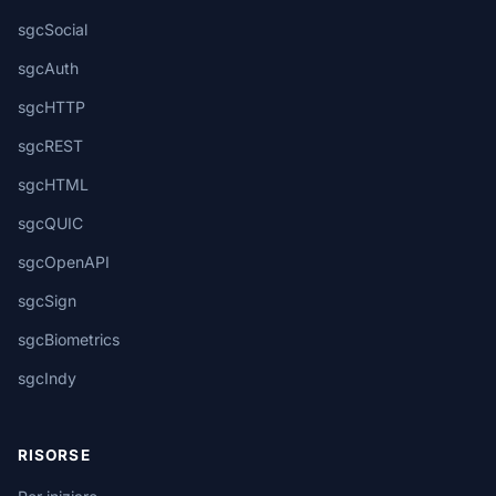
sgcSocial
sgcAuth
sgcHTTP
sgcREST
sgcHTML
sgcQUIC
sgcOpenAPI
sgcSign
sgcBiometrics
sgcIndy
RISORSE