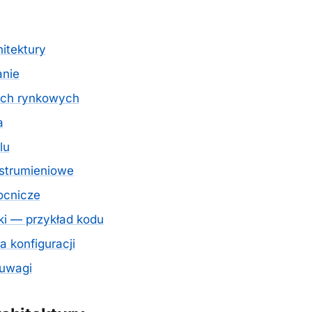
itektury
anie
ch rynkowych
a
lu
strumieniowe
cnicze
ki — przykład kodu
 konfiguracji
 uwagi