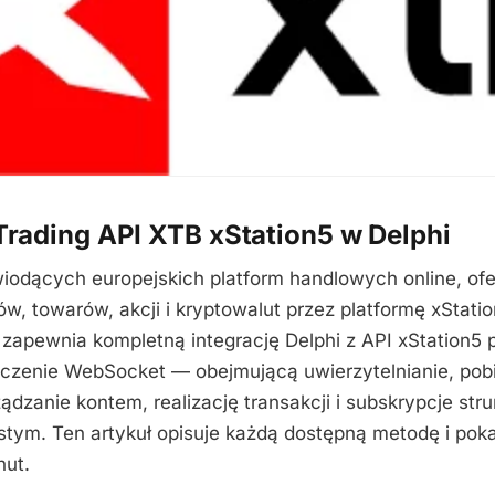
Trading API XTB xStation5 w Delphi
wiodących europejskich platform handlowych online, of
ów, towarów, akcji i kryptowalut przez platformę xStat
zapewnia kompletną integrację Delphi z API xStation5 
czenie WebSocket — obejmującą uwierzytelnianie, pob
ądzanie kontem, realizację transakcji i subskrypcje st
stym. Ten artykuł opisuje każdą dostępną metodę i poka
nut.