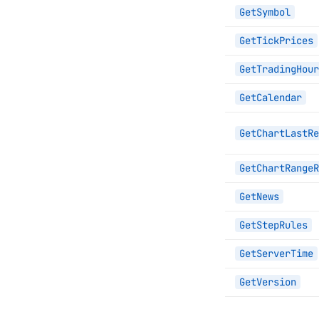
GetSymbol
GetTickPrices
GetTradingHour
GetCalendar
GetChartLastRe
GetChartRangeR
GetNews
GetStepRules
GetServerTime
GetVersion