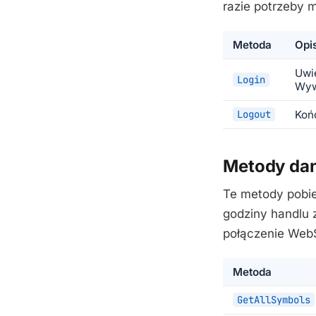
razie potrzeby 
Metoda
Opi
Uwie
Login
Wyw
Logout
Końc
Metody da
Te metody pobie
godziny handlu 
połączenie Web
Metoda
GetAllSymbols