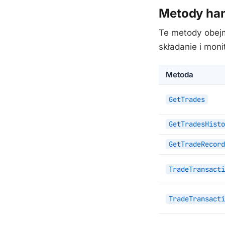
Metody ha
Te metody obejm
składanie i mon
Metoda
GetTrades
GetTradesHisto
GetTradeRecord
TradeTransacti
TradeTransacti