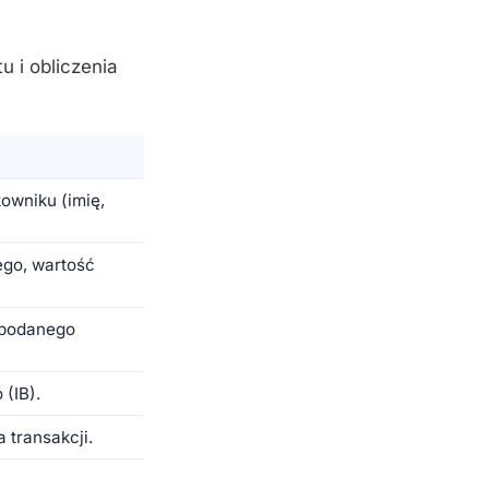
 i obliczenia
owniku (imię,
go, wartość
 podanego
(IB).
 transakcji.