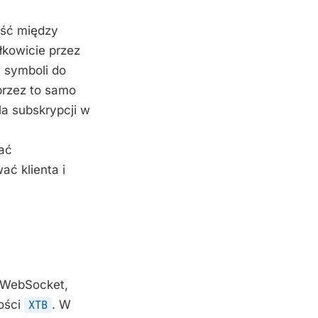
ność między
łkowicie przez
y symboli do
przez to samo
la subskrypcji w
ać
ać klienta i
a WebSocket,
ości
XTB
. W