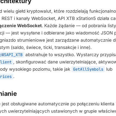
rchitektury
 wielu giełd kryptowalut, które rozdzielają funkcjonal
REST i kanały WebSocket, API XTB xStation5 działa ca
łączenie WebSocket
. Każde żądanie — od pobrania list
kcji — jest wysyłane i odbierane jako wiadomość JSON 
 gniazdo strumieniowe jest zarządzane automatycznie d
tym (saldo, świece, ticki, transakcje i inne).
cWSAPI_XTB
abstrahuje to wszystko. Wystarczy przypis
lient
, skonfigurować dane uwierzytelniające, aktywow
dy wysokiego poziomu, takie jak
GetAllSymbols
lub
rices
.
nianie
e jest obsługiwane automatycznie po połączeniu klient
ych uwierzytelniających ustawionych w grupie właściw