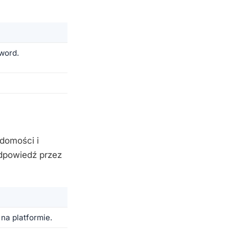
sword.
domości i
odpowiedź przez
na platformie.