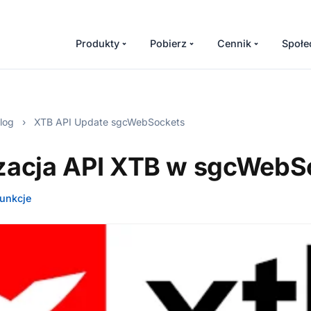
Produkty
Pobierz
Cennik
Społe
log
›
XTB API Update sgcWebSockets
izacja API XTB w sgcWebS
unkcje