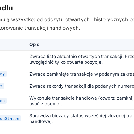
ndlu
ują wszystko: od odczytu otwartych i historycznych po
itorowanie transakcji handlowych.
Opis
Zwraca listę aktualnie otwartych transakcji. Pr
uwzględnić tylko otwarte pozycje.
ry
Zwraca zamknięte transakcje w podanym zakre
s
Zwraca rekordy transakcji dla podanych numeró
Wykonuje transakcję handlową (otwórz, zamknij,
on
usuń zlecenie).
Sprawdza bieżący status wcześniej złożonej tra
onStatus
handlowej.