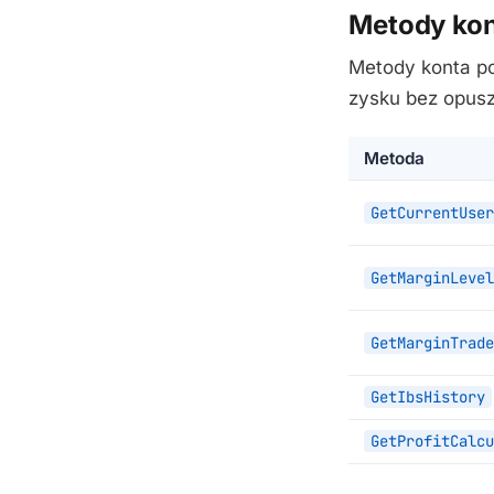
Metody ko
Metody konta po
zysku bez opusz
Metoda
GetCurrentUser
GetMarginLevel
GetMarginTrade
GetIbsHistory
GetProfitCalcu