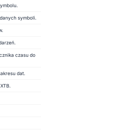
symbolu.
odanych symboli.
w.
darzeń.
cznika czasu do
akresu dat.
 XTB.