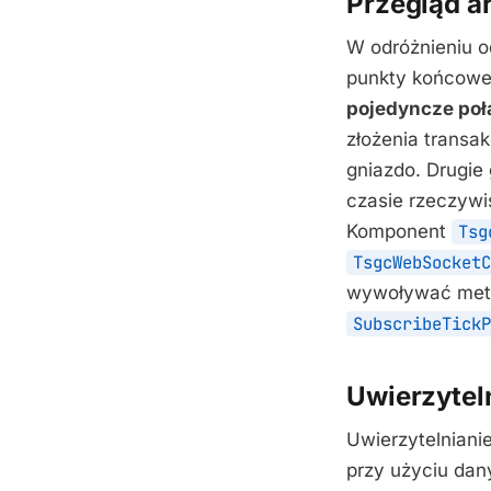
Przegląd a
W odróżnieniu od
punkty końcowe 
pojedyncze po
złożenia transa
gniazdo. Drugie
czasie rzeczywis
Komponent
Tsg
TsgcWebSocketC
wywoływać meto
SubscribeTickP
Uwierzytel
Uwierzytelniani
przy użyciu dan