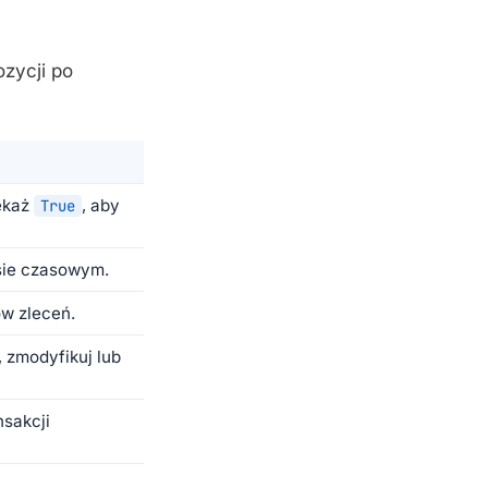
zycji po
zekaż
, aby
True
sie czasowym.
w zleceń.
 zmodyfikuj lub
nsakcji