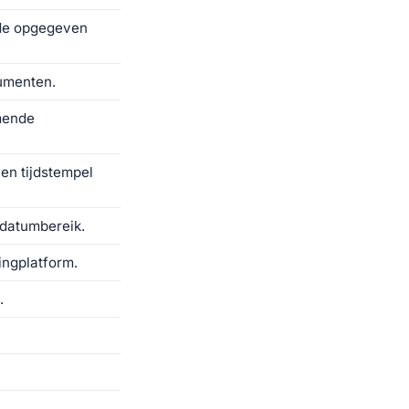
r de opgegeven
umenten.
mende
en tijdstempel
 datumbereik.
ngplatform.
.