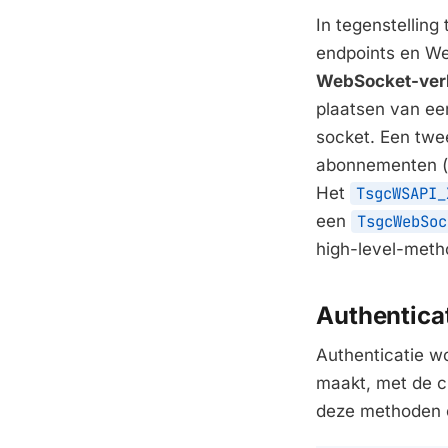
In tegenstelling
endpoints en We
WebSocket-ver
plaatsen van ee
socket. Een twe
abonnementen (b
Het
TsgcWSAPI_
een
TsgcWebSoc
high-level-met
Authentica
Authenticatie w
maakt, met de cr
deze methoden o