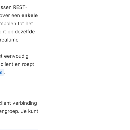
tussen REST-
 over één
enkele
ymbolen tot het
cht op dezelfde
realtime-
st eenvoudig
 client en roept
s
.
ient verbinding
ngroep. Je kunt