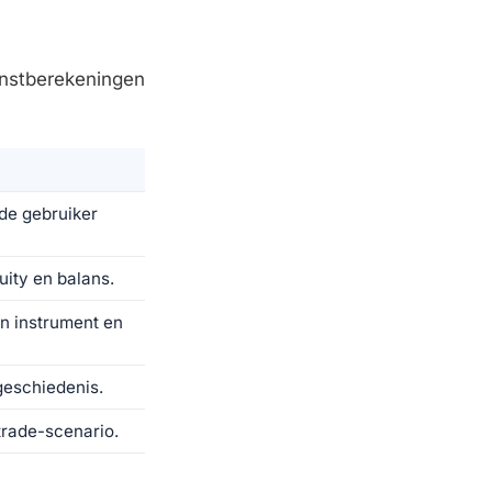
instberekeningen
de gebruiker
ity en balans.
n instrument en
geschiedenis.
trade-scenario.