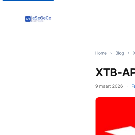
Home
›
Blog
›
X
XTB-AP
9 maart 2026
·
F