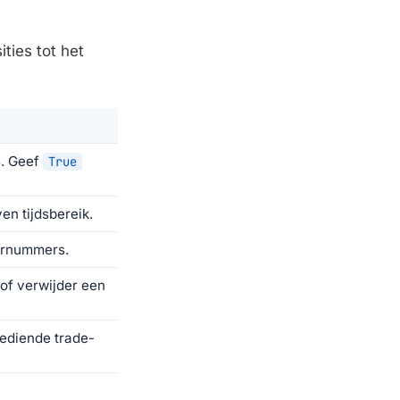
ties tot het
s. Geef
True
n tijdsbereik.
ernummers.
g of verwijder een
gediende trade-