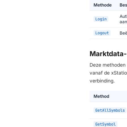
Methode
Bes
Aut
Login
aan
Logout
Beë
Marktdata
Deze methoden h
vanaf de xStati
verbinding.
Method
GetAllSymbols
GetSymbol