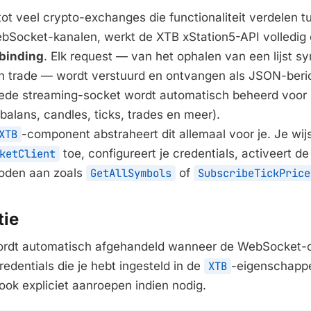
 tot veel crypto-exchanges die functionaliteit verdelen 
bSocket-kanalen, werkt de XTB xStation5-API volledig
binding
. Elk request — van het ophalen van een lijst s
n trade — wordt verstuurd en ontvangen als JSON-beri
ede streaming-socket wordt automatisch beheerd voor 
alans, candles, ticks, trades en meer).
XTB
-component abstraheert dit allemaal voor je. Je wij
ketClient
toe, configureert je credentials, activeert de
hoden aan zoals
GetAllSymbols
of
SubscribeTickPrice
tie
ordt automatisch afgehandeld wanneer de WebSocket-cl
edentials die je hebt ingesteld in de
XTB
-eigenschappe
ok expliciet aanroepen indien nodig.