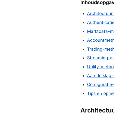
Inhoudsopga
Architectuur
Authenticati
Marktdata-m
Accountmet
Trading-met
Streaming-a
Utility-meth
Aan de slag
Configuratie
Tips en opme
Architectu