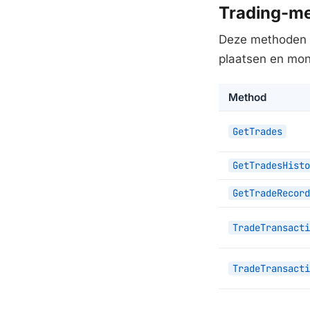
Trading-m
Deze methoden de
plaatsen en mon
Method
GetTrades
GetTradesHisto
GetTradeRecord
TradeTransacti
TradeTransacti