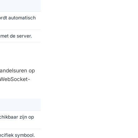
ordt automatisch
 met de server.
handelsuren op
e WebSocket-
chikbaar zijn op
ecifiek symbool.