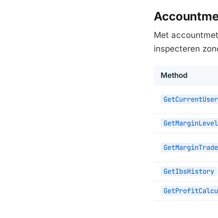
Accountme
Met accountmeth
inspecteren zon
Method
GetCurrentUser
GetMarginLevel
GetMarginTrade
GetIbsHistory
GetProfitCalcu