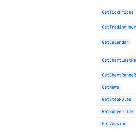
GetTickPrices
GetTradingHour
GetCalendar
GetChartLastRe
GetChartRangeR
GetNews
GetStepRules
GetServerTime
GetVersion