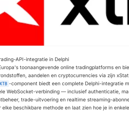
ading-API-integratie in Delphi
Europa's toonaangevende online tradingplatforms en bie
grondstoffen, aandelen en cryptocurrencies via zijn xSta
XTB
-component biedt een complete Delphi-integratie m
ele WebSocket-verbinding — inclusief authenticatie, ma
tbeheer, trade-uitvoering en realtime streaming-abonn
or elke beschikbare methode en laat zien hoe je in enke