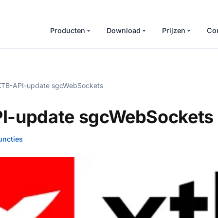
Producten
Download
Prijzen
Co
TB-API-update sgcWebSockets
I-update sgcWebSockets
uncties