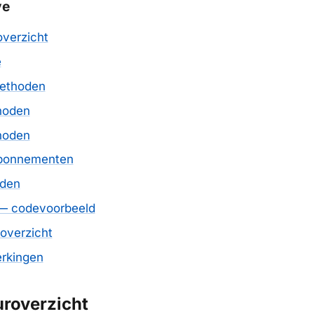
ve
overzicht
e
ethoden
hoden
hoden
bonnementen
oden
 — codevoorbeeld
-overzicht
rkingen
uroverzicht