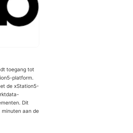
dt toegang tot
tion5-platform.
et de xStation5-
rktdata-
ementen. Dit
le minuten aan de