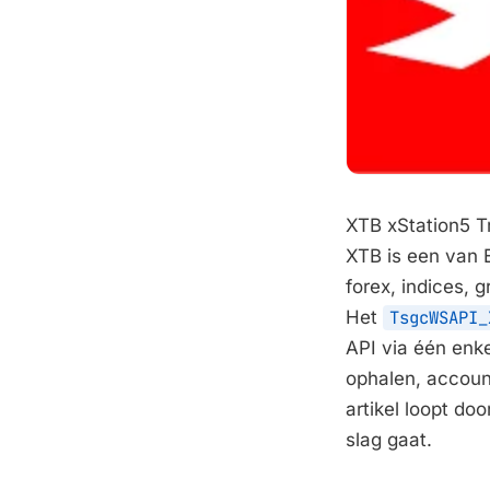
XTB xStation5 Tr
XTB is een van 
forex, indices, 
Het
TsgcWSAPI_
API via één enk
ophalen, accoun
artikel loopt do
slag gaat.