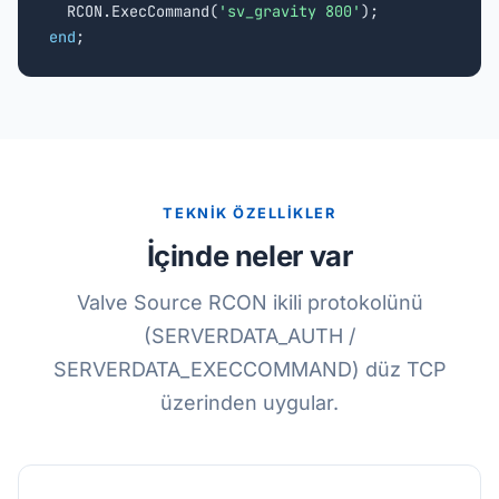
  RCON.ExecCommand(
'sv_gravity 800'
end
;
TEKNİK ÖZELLİKLER
İçinde neler var
Valve Source RCON ikili protokolünü
(SERVERDATA_AUTH /
SERVERDATA_EXECCOMMAND) düz TCP
üzerinden uygular.