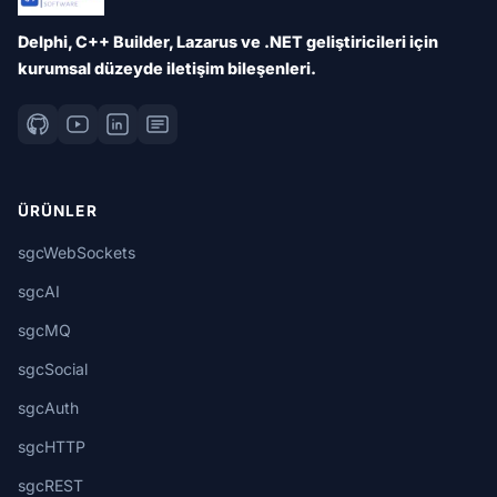
Delphi, C++ Builder, Lazarus ve .NET geliştiricileri için
kurumsal düzeyde iletişim bileşenleri.
ÜRÜNLER
sgcWebSockets
sgcAI
sgcMQ
sgcSocial
sgcAuth
sgcHTTP
sgcREST