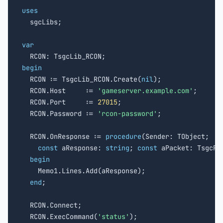
uses

  sgcLibs;

var
begin

  RCON := TsgcLib_RCON.Create(
nil
);

  RCON.Host     := 
'gameserver.example.com'
;

  RCON.Port     := 
27015
;

  RCON.Password := 
'rcon-password'
;

  RCON.OnResponse := 
procedure
(Sender: TObject;

const
 aResponse: 
string
; 
const
 aPacket: TsgcRCO
begin
    Memo1.Lines.Add(aResponse);

end
;

  RCON.Connect;

  RCON.ExecCommand(
'status'
);
