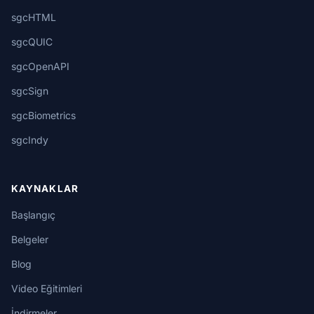
sgcHTML
sgcQUIC
sgcOpenAPI
sgcSign
sgcBiometrics
sgcIndy
KAYNAKLAR
Başlangıç
Belgeler
Blog
Video Eğitimleri
İndirmeler