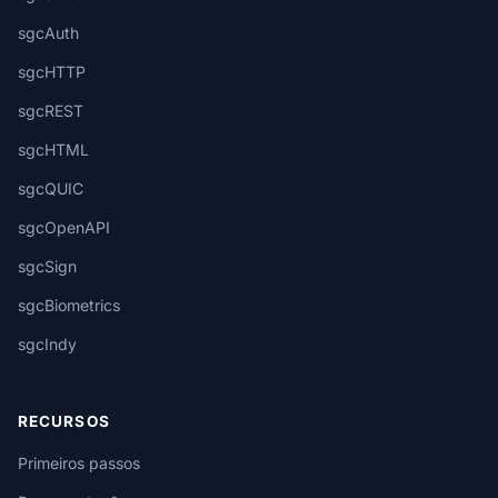
sgcAuth
sgcHTTP
sgcREST
sgcHTML
sgcQUIC
sgcOpenAPI
sgcSign
sgcBiometrics
sgcIndy
RECURSOS
Primeiros passos