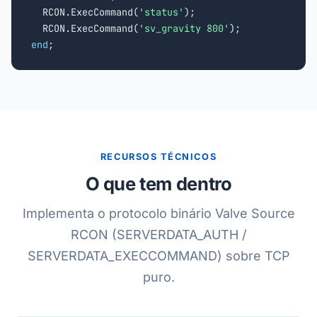
  RCON.ExecCommand(
'status'
);

  RCON.ExecCommand(
'sv_gravity 800'
end
;
RECURSOS TÉCNICOS
O que tem dentro
Implementa o protocolo binário Valve Source
RCON (SERVERDATA_AUTH /
SERVERDATA_EXECCOMMAND) sobre TCP
puro.