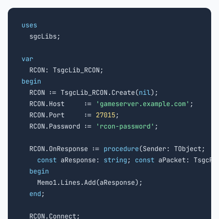
uses

  sgcLibs;

var
begin

  RCON := TsgcLib_RCON.Create(
nil
);

  RCON.Host     := 
'gameserver.example.com'
;

  RCON.Port     := 
27015
;

  RCON.Password := 
'rcon-password'
;

  RCON.OnResponse := 
procedure
(Sender: TObject;

const
 aResponse: 
string
; 
const
 aPacket: TsgcRCO
begin
    Memo1.Lines.Add(aResponse);

end
;

  RCON.Connect;
