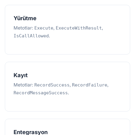
Yürütme
Metotlar:
,
,
Execute
ExecuteWithResult
.
IsCallAllowed
Kayıt
Metotlar:
,
,
RecordSuccess
RecordFailure
.
RecordMessageSuccess
Entegrasyon