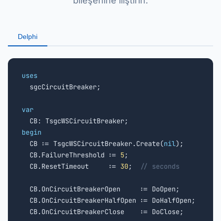
bileşenine iliştirin.
Delphi
uses

  sgcCircuitBreaker;

var
begin

  CB := TsgcWSCircuitBreaker.Create(
nil
);

  CB.FailureThreshold := 
5
;

  CB.ResetTimeout     := 
30
;  
// seconds
  CB.OnCircuitBreakerOpen     := DoOpen;

  CB.OnCircuitBreakerHalfOpen := DoHalfOpen;

  CB.OnCircuitBreakerClose    := DoClose;
