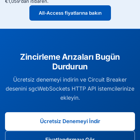
€1,059'dan itibaren.
All-Access fiyatlarına bakın
Zincirleme Arızaları Bugün
Durdurun
Ücretsiz denemeyi indirin ve Circuit Breaker
desenini sgcWebSockets HTTP API istemcilerinize
ekleyin.
Ücretsiz Denemeyi İndir
Fiyatlandırmayı Gör