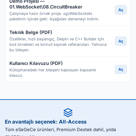
Demo Projesi —
01.WebSocket\08.CircuitBreaker
Aç
Çalışmaya hazır örnek proje. sgcWebSockets
paketinin içinde gelir. Aşağıdan denemeyi indirin.
Teknik Belge (PDF)
Özellikler, hızlı başlangıç, Delphi ve C++ Builder için
Aç
kod örnekleri ve birincil kaynak referansları. Yalnızca
bu bileşen.
Kullanıcı Kılavuzu (PDF)
Aç
Kütüphanedeki her bileşeni kapsayan kapsamlı
kılavuz.
En avantajlı seçenek: All-Access
Tüm eSeGeCe ürünleri, Premium Destek dahil, yılda