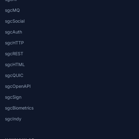
sgcMQ
sgcSocial
sgcAuth
sgcHTTP
sgcREST
sgcHTML
sgcQUIC
sgcOpenAPI
sgcSign
sgcBiometrics
sgcIndy