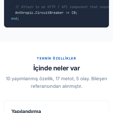
// Attach to an HTTP / API component that expose
end
;
TEKNİK ÖZELLİKLER
İçinde neler var
10 yayımlanmış özellik, 17 metot, 5 olay. Bileşen
referansından alınmıştır.
Yapılandırma