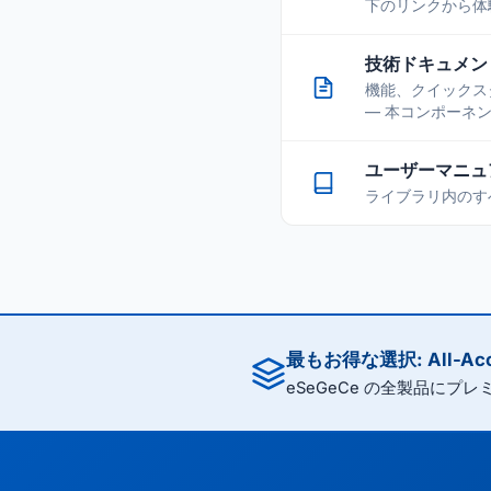
下のリンクから体
技術ドキュメント 
機能、クイックスター
— 本コンポーネ
ユーザーマニュアル
ライブラリ内のす
最もお得な選択: All-Acc
eSeGeCe の全製品にプ