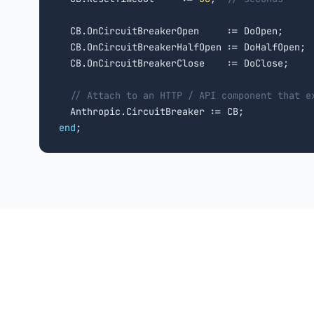
  CB.OnCircuitBreakerOpen     := DoOpen;

  CB.OnCircuitBreakerHalfOpen := DoHalfOpen;

  CB.OnCircuitBreakerClose    := DoClose;

// Attach to an HTTP / API component that e
end
;