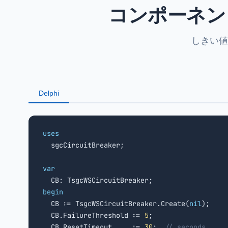
コンポーネン
しきい値
Delphi
uses

  sgcCircuitBreaker;

var
begin

  CB := TsgcWSCircuitBreaker.Create(
nil
);

  CB.FailureThreshold := 
5
;

  CB.ResetTimeout     := 
30
;  
// seconds