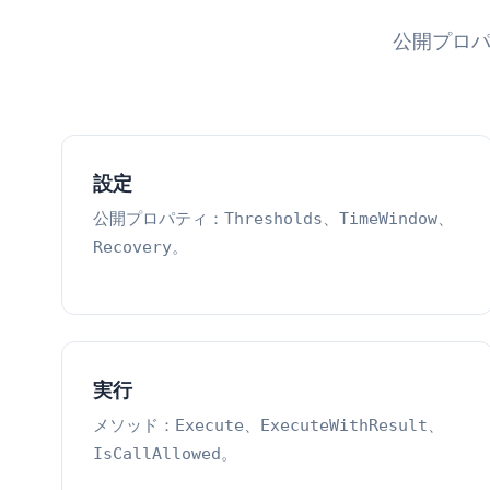
公開プロパテ
設定
公開プロパティ：
、
、
Thresholds
TimeWindow
。
Recovery
実行
メソッド：
、
、
Execute
ExecuteWithResult
。
IsCallAllowed