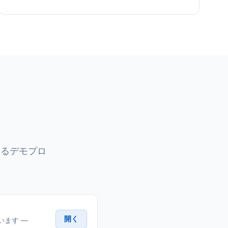
きるデモプロ
開く
います —