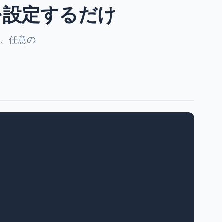
を設定するだけ
て、任意の
。