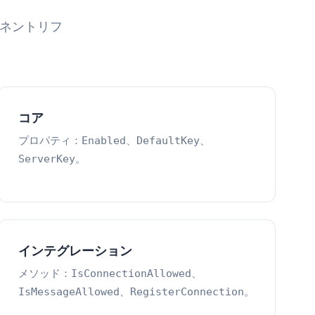
ポーネントリフ
コア
プロパティ：
、
、
Enabled
DefaultKey
。
ServerKey
インテグレーション
メソッド：
、
IsConnectionAllowed
、
。
IsMessageAllowed
RegisterConnection