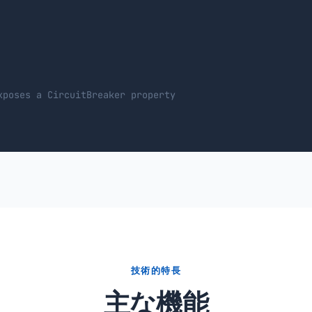
xposes a CircuitBreaker property
技術的特長
主な機能