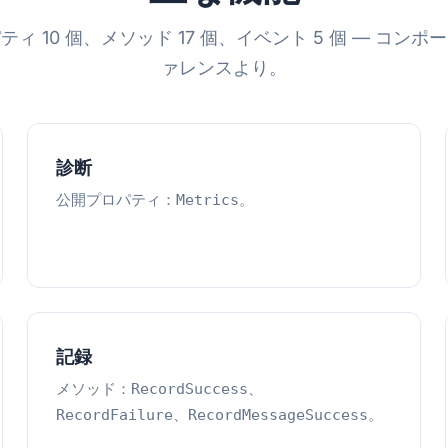
ィ 10 個、メソッド 17 個、イベント 5 個 ― コン
ァレンスより。
診断
公開プロパティ：
。
Metrics
記録
メソッド：
、
RecordSuccess
、
。
RecordFailure
RecordMessageSuccess