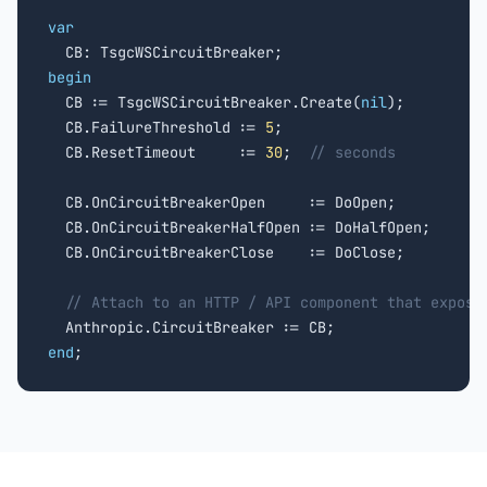
var
begin

  CB := TsgcWSCircuitBreaker.Create(
nil
);

  CB.FailureThreshold := 
5
;

  CB.ResetTimeout     := 
30
;  
// seconds
  CB.OnCircuitBreakerOpen     := DoOpen;

  CB.OnCircuitBreakerHalfOpen := DoHalfOpen;

  CB.OnCircuitBreakerClose    := DoClose;

// Attach to an HTTP / API component that expose
end
;