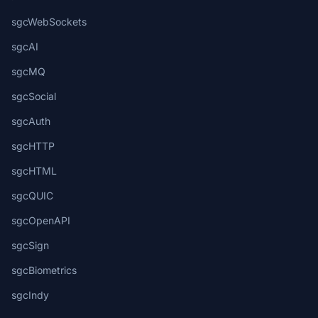
sgcWebSockets
sgcAI
sgcMQ
sgcSocial
sgcAuth
sgcHTTP
sgcHTML
sgcQUIC
sgcOpenAPI
sgcSign
sgcBiometrics
sgcIndy