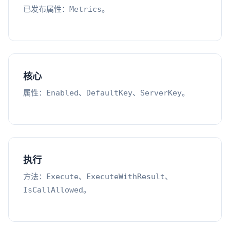
已发布属性：
。
Metrics
核心
属性：
、
、
。
Enabled
DefaultKey
ServerKey
执行
方法：
、
、
Execute
ExecuteWithResult
。
IsCallAllowed