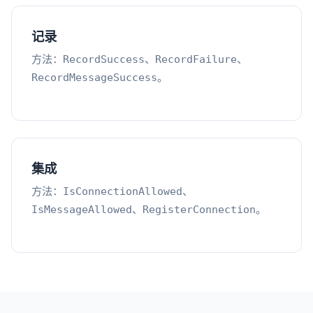
记录
方法：
、
、
RecordSuccess
RecordFailure
。
RecordMessageSuccess
集成
方法：
、
IsConnectionAllowed
、
。
IsMessageAllowed
RegisterConnection