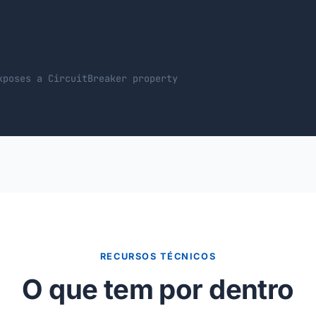
xposes a CircuitBreaker property
RECURSOS TÉCNICOS
O que tem por dentro