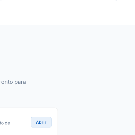
s
ronto para
Abrir
ão de