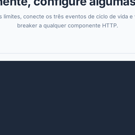
ente, configure algumas
s limites, conecte os três eventos de ciclo de vida e 
breaker a qualquer componente HTTP.