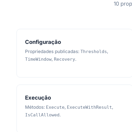
10 pro
Configuração
Propriedades publicadas:
,
Thresholds
,
.
TimeWindow
Recovery
Execução
Métodos:
,
,
Execute
ExecuteWithResult
.
IsCallAllowed