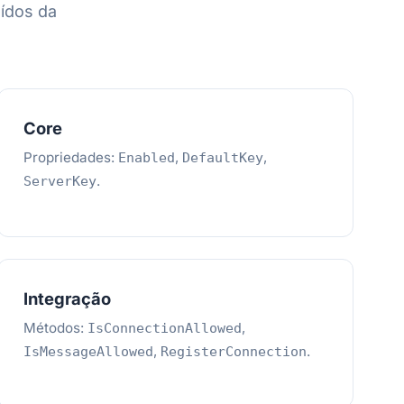
ídos da
Core
Propriedades:
,
,
Enabled
DefaultKey
.
ServerKey
Integração
Métodos:
,
IsConnectionAllowed
,
.
IsMessageAllowed
RegisterConnection