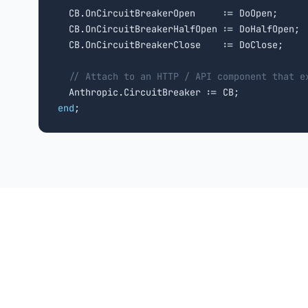
  CB.OnCircuitBreakerOpen     := DoOpen;

  CB.OnCircuitBreakerHalfOpen := DoHalfOpen;

  CB.OnCircuitBreakerClose    := DoClose;

// Attach to an HTTP / API component that e
end
;