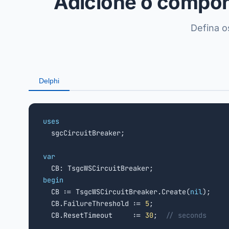
Adicione o compon
Defina o
Delphi
uses

  sgcCircuitBreaker;

var
begin

  CB := TsgcWSCircuitBreaker.Create(
nil
);

  CB.FailureThreshold := 
5
;

  CB.ResetTimeout     := 
30
;  
// seconds