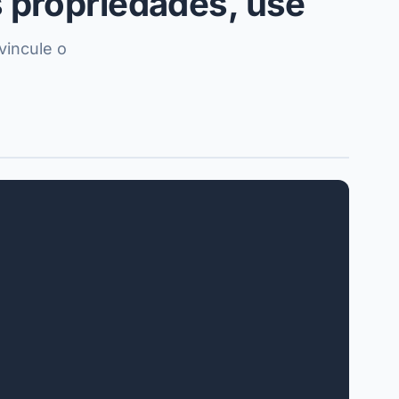
 propriedades, use
vincule o