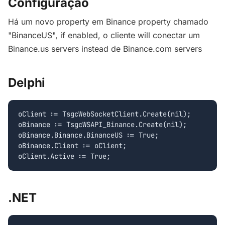
Configuração
Há um novo property em Binance property chamado
"BinanceUS", if enabled, o cliente will conectar um
Binance.us servers instead de Binance.com servers
Delphi
oClient := TsgcWebSocketClient.Create(nil);

oBinance := TsgcWSAPI_Binance.Create(nil);

oBinance.Binance.BinanceUS := True;

oBinance.Client := oClient;

.NET