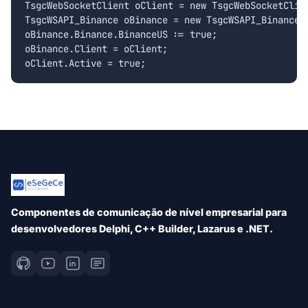
TsgcWebSocketClient oClient = new TsgcWebSocketClien
TsgcWSAPI_Binance oBinance = new TsgcWSAPI_Binance()
oBinance.Binance.BinanceUS := true;

oBinance.Client = oClient;

Componentes de comunicação de nível empresarial para
desenvolvedores Delphi, C++ Builder, Lazarus e .NET.