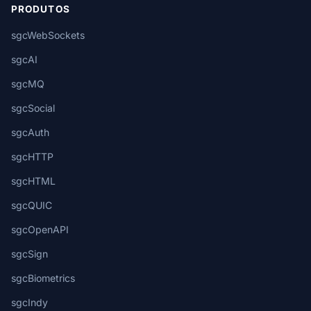
PRODUTOS
sgcWebSockets
sgcAI
sgcMQ
sgcSocial
sgcAuth
sgcHTTP
sgcHTML
sgcQUIC
sgcOpenAPI
sgcSign
sgcBiometrics
sgcIndy