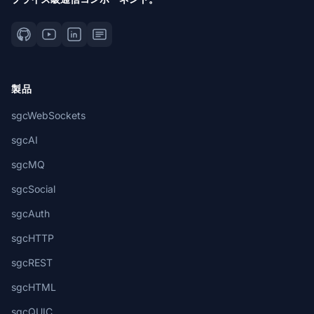
製品
sgcWebSockets
sgcAI
sgcMQ
sgcSocial
sgcAuth
sgcHTTP
sgcREST
sgcHTML
sgcQUIC