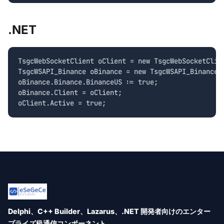
.NET
TsgcWebSocketClient oClient = new TsgcWebSocketClien
TsgcWSAPI_Binance oBinance = new TsgcWSAPI_Binance()
oBinance.Binance.BinanceUS := true;

oBinance.Client = oClient;

Delphi、C++ Builder、Lazarus、.NET 開発者向けのエンター
プライズ級通信コンポーネント。