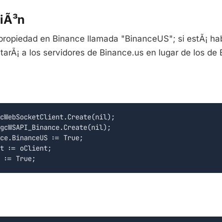
ciÃ³n
ropiedad en Binance llamada "BinanceUS"; si estÃ¡ habi
tarÃ¡ a los servidores de Binance.us en lugar de los de
cWebSocketClient.Create(nil);

gcWSAPI_Binance.Create(nil);

ce.BinanceUS := True;

t := oClient;
