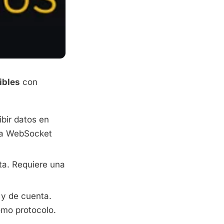
ibles
con
bir datos en
Usa WebSocket
nta. Requiere una
 y de cuenta.
omo protocolo.