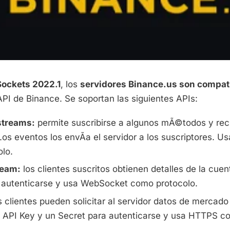
ockets 2022.1
, los
servidores Binance.us son compat
API de Binance. Se soportan las siguientes APIs:
treams:
permite suscribirse a algunos mÃ©todos y reci
Los eventos los envÃ­a el servidor a los suscriptores. 
lo.
ream:
los clientes suscritos obtienen detalles de la cue
 autenticarse y usa WebSocket como protocolo.
 clientes pueden solicitar al servidor datos de mercado
 API Key y un Secret para autenticarse y usa HTTPS c