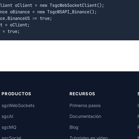
lient oClient = new TsgcWebSocketClient();

nce oBinance = new TsgcWSAPI_Binance();

ce.BinanceUS := true;

t = oClient;

PRODUCTOS
RECURSOS
sgcWebSockets
Primeros pasos
sgcAI
Documentación
sgcMQ
Blog
sgcSocial
Tutoriales en vídeo