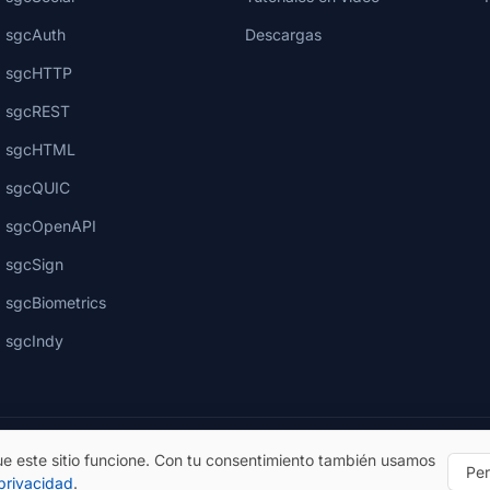
sgcAuth
Descargas
sgcHTTP
sgcREST
sgcHTML
sgcQUIC
sgcOpenAPI
sgcSign
sgcBiometrics
sgcIndy
e este sitio funcione. Con tu consentimiento también usamos
Per
 privacidad
.