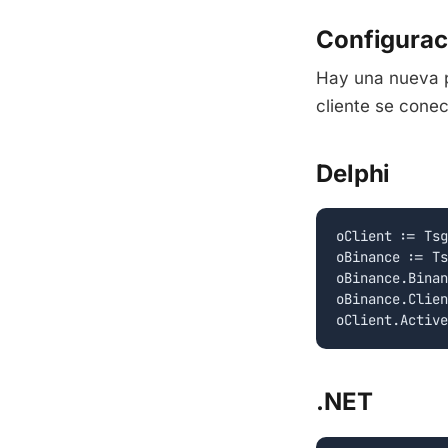
Configura
Hay una nueva p
cliente se conec
Delphi
oClient := Tsg
oBinance := Ts
oBinance.Binan
oBinance.Clien
.NET