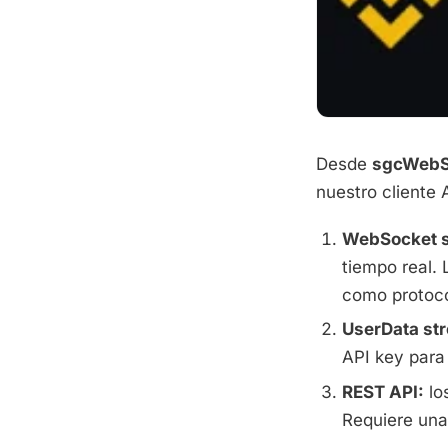
Desde
sgcWebS
nuestro cliente 
WebSocket s
tiempo real. 
como protoco
UserData st
API key para
REST API:
los
Requiere una