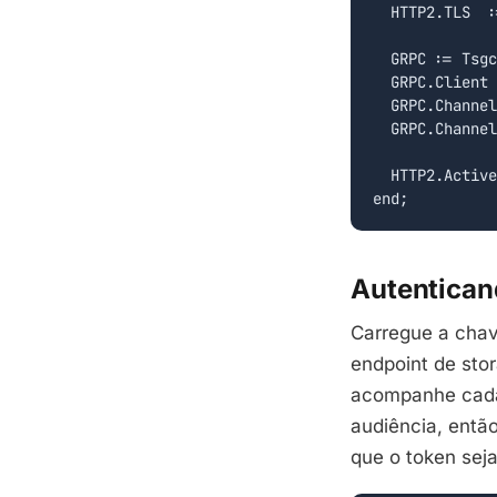
  HTTP2.TLS  :
  GRPC := Tsgc
  GRPC.Client 
  GRPC.Channel
  GRPC.Channel
  HTTP2.Active
end;
Autentican
Carregue a chav
endpoint de sto
acompanhe cada
audiência, entã
que o token seja