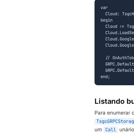
var

  Cloud: TsgcH
begin

  Cloud := Tsg
  Cloud.LoadSe
  Cloud.Google
  Cloud.Google
  // OnAuthTok
  GRPC.Default
  GRPC.Default
end;
Listando b
Para enumerar o
TsgcGRPCStorag
um
Call
unári