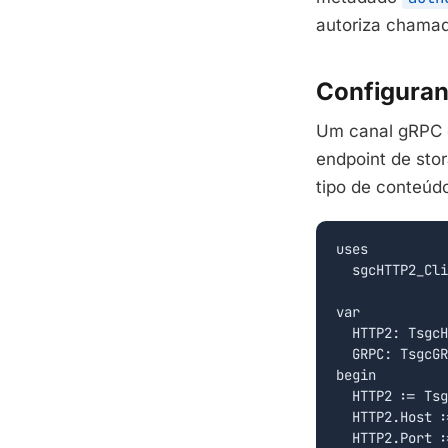
autoriza chamada
Configuran
Um canal gRPC 
endpoint de sto
tipo de conteúdo
uses

  sgcHTTP2_Cli
var

  HTTP2: TsgcH
  GRPC: TsgcGR
begin

  HTTP2 := Tsg
  HTTP2.Host :
  HTTP2.Port :