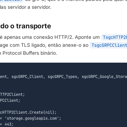
s servidor a servidor.
do o transporte
é apenas uma conexão HTTP/2. Aponte um
TsgcHTTP2
rage com TLS ligado, então anexe-o ao
TsgcGRPCClien
 Protocol Buffers binário.
ent, sgcGRPC_Client, sgcGRPC_Types, sgcGRPC_Google_Stora
TTP2Client;

PCClient;

cHTTP2Client.Create(nil);

= 'storage.googleapis.com';

= 443;
