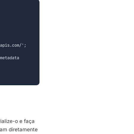
apis.com/';

metadata

rialize-o e faça
gam diretamente