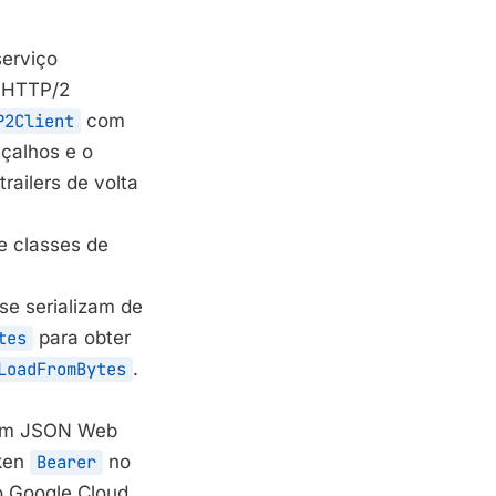
serviço
 HTTP/2
P2Client
com
çalhos e o
railers de volta
ce classes de
se serializam de
tes
para obter
LoadFromBytes
.
a um JSON Web
oken
Bearer
no
o Google Cloud