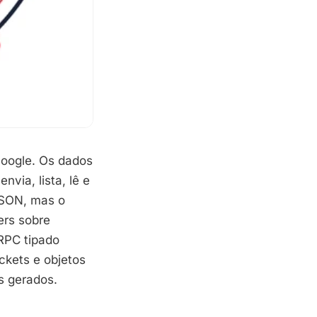
Google. Os dados
nvia, lista, lê e
JSON, mas o
ers sobre
RPC tipado
ckets e objetos
s gerados.