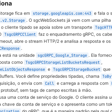
iona
Storage fica em
storage.googleapis.com:443
e fala o 
.v2.Storage
. O sgcWebSockets já vem com uma pilha
 o cliente tipado se apoia sobre um transporte
TsgcHTT
 O
TsgcGRPCClient
faz o enquadramento gRPC, os cabe
meout, abre o stream HTTP/2 e analisa a resposta e os t
CResponse
.
a está na unidade
sgcGRPC_Google_Storage
. Ela forne
sposta como
TsgcGRPCStorageListBucketsRequest
,
eListObjectsResponse
e
TsgcGRPCStorageBucket
que 
 Buffers. Você define propriedades tipadas, chama
ToBy
quisição, o envia com
Call
e carrega a resposta com
protobuf, sem tags de campo escritas à mão.
usa uma conta de serviço do Google. O cliente assin
da chave da conta de serviço e o apresenta como um t
orization
do gRPC, que é a maneira padrão pela qual 