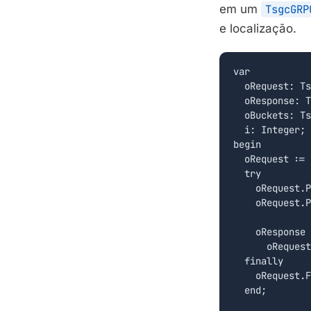
em um
TsgcGRP
e localização.
var

  oRequest: Ts
  oResponse: T
  oBuckets: Ts
  i: Integer;

begin

  oRequest := 
  try

    oRequest.P
    oRequest.P
    oResponse 
      oRequest
  finally

    oRequest.F
  end;
