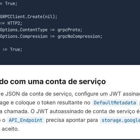
= True;

GRPCClient.Create(nil);

:= HTTP2;

Options.ContentType := grpcProto;

Options.Compression := grpcNoCompression;

 := True;

do com uma conta de serviço
e JSON da conta de serviço, configure um JWT assina
rage e coloque o token resultante no
DefaultMetadata
 chamada. O JWT autoassinado de conta de serviço é 
o o
API_Endpoint
precisa apontar para
storage.googl
 aceito.