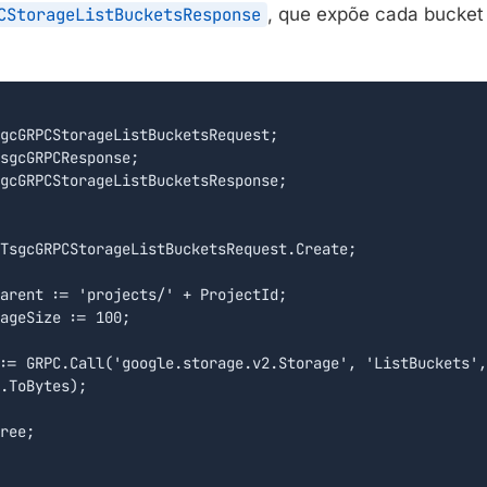
CStorageListBucketsResponse
, que expõe cada bucke
gcGRPCStorageListBucketsRequest;

sgcGRPCResponse;

gcGRPCStorageListBucketsResponse;

TsgcGRPCStorageListBucketsRequest.Create;

arent := 'projects/' + ProjectId;

ageSize := 100;

:= GRPC.Call('google.storage.v2.Storage', 'ListBuckets',

.ToBytes);

ree;
