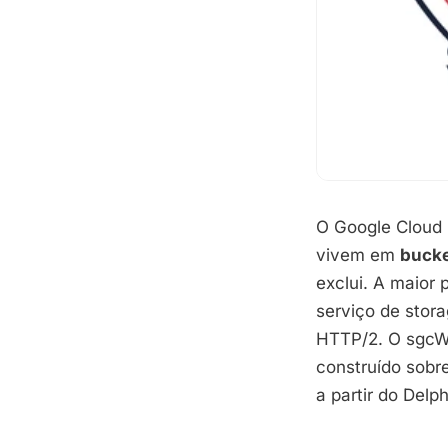
O Google Cloud 
vivem em
buck
exclui. A maior
serviço de stor
HTTP/2. O sgcWe
construído sobr
a partir do Del