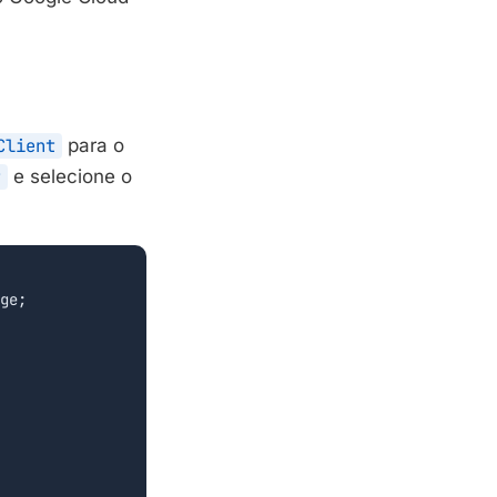
Client
para o
t
e selecione o
ge;
