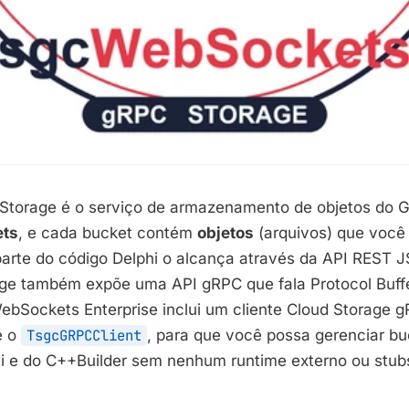
Storage é o serviço de armazenamento de objetos do 
ets
, e cada bucket contém
objetos
(arquivos) que você e
 parte do código Delphi o alcança através da API REST 
age também expõe uma API gRPC que fala Protocol Buff
bSockets Enterprise inclui um cliente Cloud Storage g
e o
TsgcGRPCClient
, para que você possa gerenciar bu
phi e do C++Builder sem nenhum runtime externo ou stub