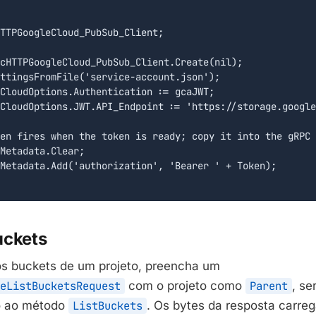
TTPGoogleCloud_PubSub_Client;

cHTTPGoogleCloud_PubSub_Client.Create(nil);

ttingsFromFile('service-account.json');

CloudOptions.Authentication := gcaJWT;

CloudOptions.JWT.API_Endpoint := 'https://storage.google
en fires when the token is ready; copy it into the gRPC 
Metadata.Clear;

Metadata.Add('authorization', 'Bearer ' + Token);

uckets
s buckets de um projeto, preencha um
eListBucketsRequest
com o projeto como
Parent
, se
o ao método
ListBuckets
. Os bytes da resposta carre