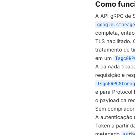
Como func
A API gRPC de 
google.storage
completa, então
TLS habilitado.
tratamento de ti
em um
TsgcGRP
A camada tipad
requisição e re
TsgcGRPCStorag
e para Protocol
o payload da re
Sem compilador 
A autenticação 
Token a partir 
metadado
auth