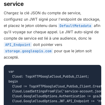
service
Chargez la clé JSON du compte de service,
configurez un JWT signé pour l'endpoint de stockage,
et placez le jeton obtenu dans
afin
DefaultMetadata
qu'il voyage sur chaque appel. Le JWT auto-signé de
compte de service est lié à une audience, donc le
doit pointer vers
API_Endpoint
pour que le jeton soit
storage.googleapis.com
accepté.
var

  Cloud: TsgcHTTPGoogleCloud_PubSub_Client;

begin

  Cloud := TsgcHTTPGoogleCloud_PubSub_Client.Create(
  Cloud.LoadSettingsFromFile('service-account.json')
  Cloud.GoogleCloudOptions.Authentication := gcaJWT;
  Cloud.GoogleCloudOptions.JWT.API_Endpoint := 'http