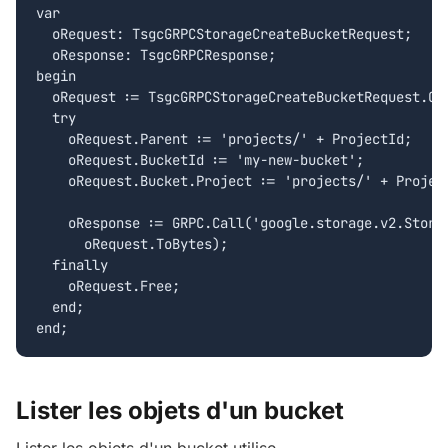
var

  oRequest: TsgcGRPCStorageCreateBucketRequest;

  oResponse: TsgcGRPCResponse;

begin

  oRequest := TsgcGRPCStorageCreateBucketRequest.Cre
  try

    oRequest.Parent := 'projects/' + ProjectId;

    oRequest.BucketId := 'my-new-bucket';

    oRequest.Bucket.Project := 'projects/' + Project
    oResponse := GRPC.Call('google.storage.v2.Storag
      oRequest.ToBytes);

  finally

    oRequest.Free;

  end;

end;
Lister les objets d'un bucket