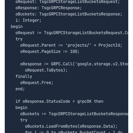
  oRequest: TsgcGRPCStorageListBucketsRequest;

  oResponse: TsgcGRPCResponse;

  oBuckets: TsgcGRPCStorageListBucketsResponse;

  i: Integer;

begin

  oRequest := TsgcGRPCStorageListBucketsRequest.Crea
  try

    oRequest.Parent := 'projects/' + ProjectId;

    oRequest.PageSize := 100;

    oResponse := GRPC.Call('google.storage.v2.Storag
      oRequest.ToBytes);

  finally

    oRequest.Free;

  end;

  if oResponse.StatusCode = grpcOK then

  begin

    oBuckets := TsgcGRPCStorageListBucketsResponse.C
    try

      oBuckets.LoadFromBytes(oResponse.Data);

      for i := 0 to oBuckets.BucketCount - 1 do
