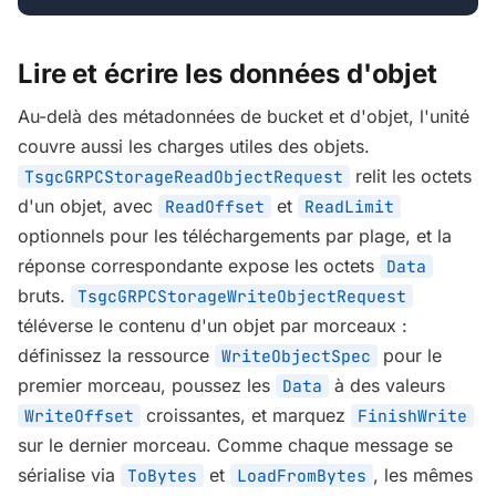
Lire et écrire les données d'objet
Au-delà des métadonnées de bucket et d'objet, l'unité
couvre aussi les charges utiles des objets.
relit les octets
TsgcGRPCStorageReadObjectRequest
d'un objet, avec
et
ReadOffset
ReadLimit
optionnels pour les téléchargements par plage, et la
réponse correspondante expose les octets
Data
bruts.
TsgcGRPCStorageWriteObjectRequest
téléverse le contenu d'un objet par morceaux :
définissez la ressource
pour le
WriteObjectSpec
premier morceau, poussez les
à des valeurs
Data
croissantes, et marquez
WriteOffset
FinishWrite
sur le dernier morceau. Comme chaque message se
sérialise via
et
, les mêmes
ToBytes
LoadFromBytes