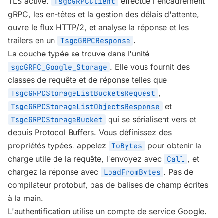
TLS activé.
effectue l'encadrement
TsgcGRPCClient
gRPC, les en-têtes et la gestion des délais d'attente,
ouvre le flux HTTP/2, et analyse la réponse et les
trailers en un
.
TsgcGRPCResponse
La couche typée se trouve dans l'unité
. Elle vous fournit des
sgcGRPC_Google_Storage
classes de requête et de réponse telles que
,
TsgcGRPCStorageListBucketsRequest
et
TsgcGRPCStorageListObjectsResponse
qui se sérialisent vers et
TsgcGRPCStorageBucket
depuis Protocol Buffers. Vous définissez des
propriétés typées, appelez
pour obtenir la
ToBytes
charge utile de la requête, l'envoyez avec
, et
Call
chargez la réponse avec
. Pas de
LoadFromBytes
compilateur protobuf, pas de balises de champ écrites
à la main.
L'authentification utilise un compte de service Google.