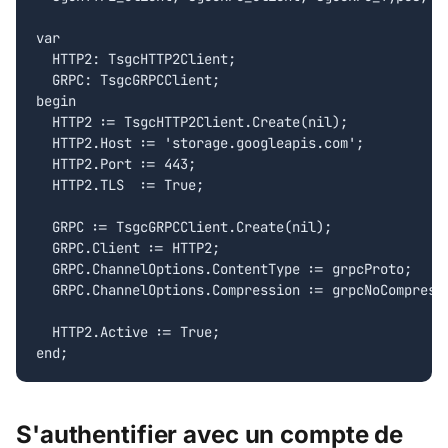
var

  HTTP2: TsgcHTTP2Client;

  GRPC: TsgcGRPCClient;

begin

  HTTP2 := TsgcHTTP2Client.Create(nil);

  HTTP2.Host := 'storage.googleapis.com';

  HTTP2.Port := 443;

  HTTP2.TLS  := True;

  GRPC := TsgcGRPCClient.Create(nil);

  GRPC.Client := HTTP2;

  GRPC.ChannelOptions.ContentType := grpcProto;

  GRPC.ChannelOptions.Compression := grpcNoCompressi
  HTTP2.Active := True;

end;
S'authentifier avec un compte de