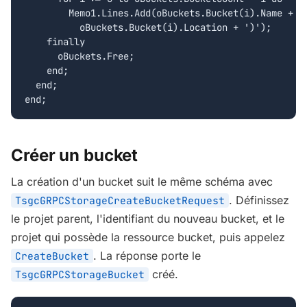
        Memo1.Lines.Add(oBuckets.Bucket(i).Name + ' 
          oBuckets.Bucket(i).Location + ')');

    finally

      oBuckets.Free;

    end;

  end;

end;
Créer un bucket
La création d'un bucket suit le même schéma avec
. Définissez
TsgcGRPCStorageCreateBucketRequest
le projet parent, l'identifiant du nouveau bucket, et le
projet qui possède la ressource bucket, puis appelez
. La réponse porte le
CreateBucket
créé.
TsgcGRPCStorageBucket