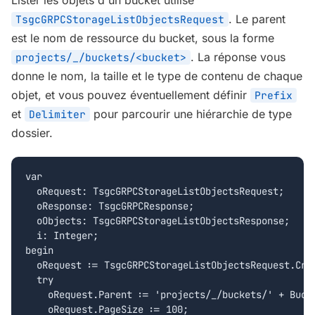
Lister les objets d'un bucket utilise
. Le parent
TsgcGRPCStorageListObjectsRequest
est le nom de ressource du bucket, sous la forme
. La réponse vous
projects/_/buckets/<bucket>
donne le nom, la taille et le type de contenu de chaque
objet, et vous pouvez éventuellement définir
Prefix
et
pour parcourir une hiérarchie de type
Delimiter
dossier.
var

  oRequest: TsgcGRPCStorageListObjectsRequest;

  oResponse: TsgcGRPCResponse;

  oObjects: TsgcGRPCStorageListObjectsResponse;

  i: Integer;

begin

  oRequest := TsgcGRPCStorageListObjectsRequest.Crea
  try

    oRequest.Parent := 'projects/_/buckets/' + Bucke
    oRequest.PageSize := 100;
