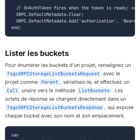
  // OnAuthToken fires when the token is ready; copy
  GRPC.DefaultMetadata.Clear;

  GRPC.DefaultMetadata.Add('authorization', 'Bearer 
end;
Lister les buckets
Pour énumérer les buckets d'un projet, renseignez un
avec le
TsgcGRPCStorageListBucketsRequest
projet comme
, sérialisez-le, et effectuez un
Parent
unaire vers la méthode
. Les
Call
ListBuckets
octets de réponse se chargent directement dans un
, qui expose
TsgcGRPCStorageListBucketsResponse
chaque bucket avec son nom et son emplacement.
var
