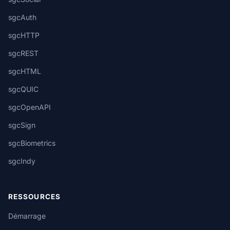
sgcAuth
sgcHTTP
sgcREST
sgcHTML
sgcQUIC
sgcOpenAPI
sgcSign
sgcBiometrics
sgcIndy
RESSOURCES
Démarrage