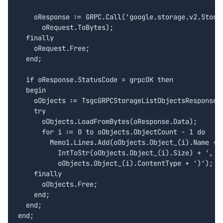
    oResponse := GRPC.Call('google.storage.v2.Storag
      oRequest.ToBytes);

  finally

    oRequest.Free;

  end;

  if oResponse.StatusCode = grpcOK then

  begin

    oObjects := TsgcGRPCStorageListObjectsResponse.C
    try

      oObjects.LoadFromBytes(oResponse.Data);

      for i := 0 to oObjects.ObjectCount - 1 do

        Memo1.Lines.Add(oObjects.Object_(i).Name + '
          IntToStr(oObjects.Object_(i).Size) + ', ty
          oObjects.Object_(i).ContentType + ')');

    finally

      oObjects.Free;

    end;

  end;

end;